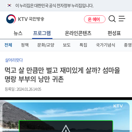
본
메
전
이 누리집은 대한민국 공식 전자정부 누리집입니다.
문
뉴
체
바
바
메
KTV 국민방송
온 에어
로
로
뉴
공식 누리집 주소 확인하기
메뉴 열기
가
가
바
go.kr 주소를 사용하는 누리집은 대한민국 정부기관이 관리하는 누리집입
기
기
로
뉴스
프로그램
온라인콘텐츠
편성표
니다.
가
이밖에 or.kr 또는 .kr등 다른 도메인 주소를 사용하고 있다면 아래 URL에
기
전체
정책
문화/교양
보도
특집
국가기념식
종영
서 도메인 주소를 확인해 보세요
운영중인 공식 누리집보기
살어리랏다
먹고 살 만큼만 벌고 재미있게 살까? 섬마을
명랑 부부의 낭만 귀촌
등록일 : 2024.01.26 14:05