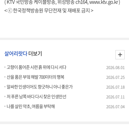
( KTV 국민방송 케이블방송, 위성방송 ch164,
www.ktv.go.kr
)
< ⓒ 한국정책방송원 무단전재 및 재배포 금지 >
살어리랏다
더보기
고향이 품어준 시련 흙 위에 다시 서다
2026.08.01
산을 품은 부엌 해발 700미터의 행복
2026.07.25
알싸한 인생이어도 향긋하니 아니 좋은가
2026.07.18
저 푸른 남쪽 바다 다시 찾은 인생만선
2026.07.11
나를 살린 약초, 여름을 부탁해
2026.07.04