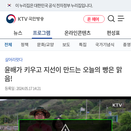
본
메
전
이 누리집은 대한민국 공식 전자정부 누리집입니다.
문
뉴
체
바
바
메
KTV 국민방송
온 에어
로
로
뉴
공식 누리집 주소 확인하기
메뉴 열기
가
가
바
go.kr 주소를 사용하는 누리집은 대한민국 정부기관이 관리하는 누리집입
기
기
로
뉴스
프로그램
온라인콘텐츠
편성표
니다.
가
이밖에 or.kr 또는 .kr등 다른 도메인 주소를 사용하고 있다면 아래 URL에
기
전체
정책
문화/교양
보도
특집
국가기념식
종영
서 도메인 주소를 확인해 보세요
운영중인 공식 누리집보기
살어리랏다
윤배가 키우고 지선이 만드는 오늘의 빵은 맑
음!
등록일 : 2024.05.17 14:21