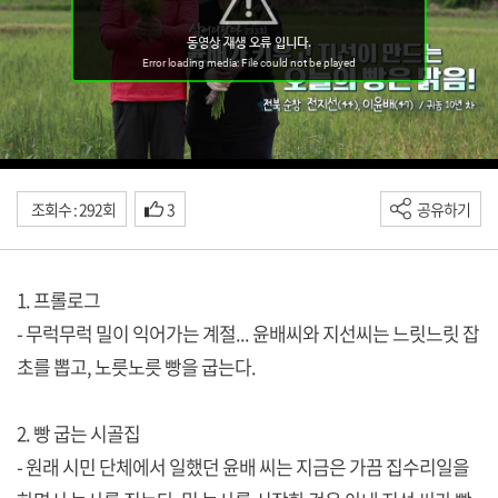
조회수 : 292회
3
공유하기
1. 프롤로그
- 무럭무럭 밀이 익어가는 계절... 윤배씨와 지선씨는 느릿느릿 잡
초를 뽑고, 노릇노릇 빵을 굽는다.
2. 빵 굽는 시골집
- 원래 시민 단체에서 일했던 윤배 씨는 지금은 가끔 집수리일을