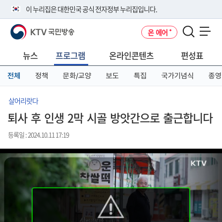
본
메
전
이 누리집은 대한민국 공식 전자정부 누리집입니다.
문
뉴
체
바
바
메
KTV 국민방송
온 에어
로
로
뉴
공식 누리집 주소 확인하기
메뉴 열기
가
가
바
go.kr 주소를 사용하는 누리집은 대한민국 정부기관이 관리하는 누리집입
기
기
로
뉴스
프로그램
온라인콘텐츠
편성표
니다.
가
이밖에 or.kr 또는 .kr등 다른 도메인 주소를 사용하고 있다면 아래 URL에
기
전체
정책
문화/교양
보도
특집
국가기념식
종영
서 도메인 주소를 확인해 보세요
운영중인 공식 누리집보기
살어리랏다
퇴사 후 인생 2막 시골 방앗간으로 출근합니다
등록일 : 2024.10.11 17:19