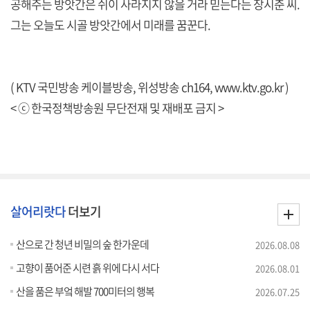
공해주는 방앗간은 쉬이 사라지지 않을 거라 믿는다는 장시춘 씨.
그는 오늘도 시골 방앗간에서 미래를 꿈꾼다.
( KTV 국민방송 케이블방송, 위성방송 ch164,
www.ktv.go.kr
)
< ⓒ 한국정책방송원 무단전재 및 재배포 금지 >
살어리랏다
더보기
산으로 간 청년 비밀의 숲 한가운데
2026.08.08
고향이 품어준 시련 흙 위에 다시 서다
2026.08.01
산을 품은 부엌 해발 700미터의 행복
2026.07.25