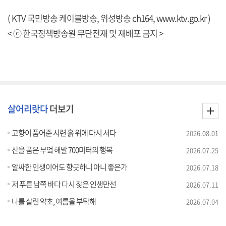
( KTV 국민방송 케이블방송, 위성방송 ch164,
www.ktv.go.kr
)
< ⓒ 한국정책방송원 무단전재 및 재배포 금지 >
살어리랏다
더보기
고향이 품어준 시련 흙 위에 다시 서다
2026.08.01
산을 품은 부엌 해발 700미터의 행복
2026.07.25
알싸한 인생이어도 향긋하니 아니 좋은가
2026.07.18
저 푸른 남쪽 바다 다시 찾은 인생만선
2026.07.11
나를 살린 약초, 여름을 부탁해
2026.07.04