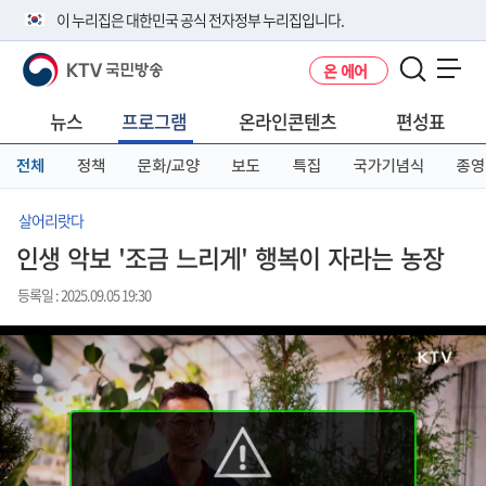
본
메
전
이 누리집은 대한민국 공식 전자정부 누리집입니다.
문
뉴
체
바
바
메
KTV 국민방송
온 에어
로
로
뉴
공식 누리집 주소 확인하기
메뉴 열기
가
가
바
go.kr 주소를 사용하는 누리집은 대한민국 정부기관이 관리하는 누리집입
기
기
로
뉴스
프로그램
온라인콘텐츠
편성표
니다.
가
이밖에 or.kr 또는 .kr등 다른 도메인 주소를 사용하고 있다면 아래 URL에
기
전체
정책
문화/교양
보도
특집
국가기념식
종영
서 도메인 주소를 확인해 보세요
운영중인 공식 누리집보기
살어리랏다
인생 악보 '조금 느리게' 행복이 자라는 농장
등록일 : 2025.09.05 19:30