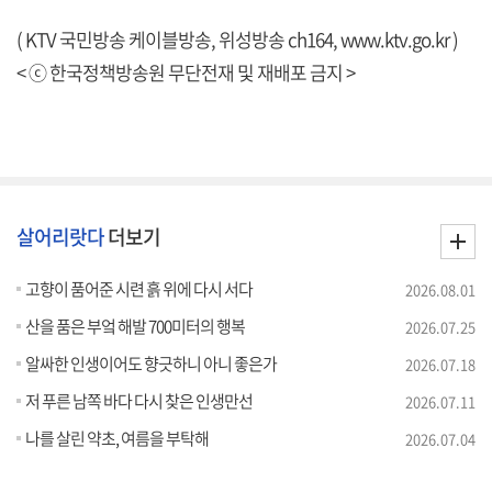
( KTV 국민방송 케이블방송, 위성방송 ch164,
www.ktv.go.kr
)
< ⓒ 한국정책방송원 무단전재 및 재배포 금지 >
살어리랏다
더보기
고향이 품어준 시련 흙 위에 다시 서다
2026.08.01
산을 품은 부엌 해발 700미터의 행복
2026.07.25
알싸한 인생이어도 향긋하니 아니 좋은가
2026.07.18
저 푸른 남쪽 바다 다시 찾은 인생만선
2026.07.11
나를 살린 약초, 여름을 부탁해
2026.07.04