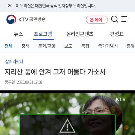
본
메
전
이 누리집은 대한민국 공식 전자정부 누리집입니다.
문
뉴
체
바
바
메
KTV 국민방송
온 에어
로
로
뉴
공식 누리집 주소 확인하기
메뉴 열기
가
가
바
go.kr 주소를 사용하는 누리집은 대한민국 정부기관이 관리하는 누리집입
기
기
로
뉴스
프로그램
온라인콘텐츠
편성표
니다.
가
이밖에 or.kr 또는 .kr등 다른 도메인 주소를 사용하고 있다면 아래 URL에
기
전체
정책
문화/교양
보도
특집
국가기념식
종영
서 도메인 주소를 확인해 보세요
운영중인 공식 누리집보기
살어리랏다
지리산 품에 안겨 그저 머물다 가소서
등록일 : 2025.09.21 17:58