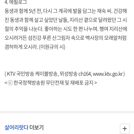
4. 에필로그
동생과 함께 5년 전, 다시 그 계곡에 발을 담그는 재숙 씨. 건강해
진 동생과 함께 살고 싶었던 날들, 지리산 곁으로 달려왔던 그 시
절의 추억을 나눈다. 좋아하는 시도 한 편 나누며. 행여 지리산에
오시려거든 섬진강 푸른 산그림자 속으로 백사장의 모래알처럼
겸허하게 오시라. (이원규의 시)
( KTV 국민방송 케이블방송, 위성방송 ch164,
www.ktv.go.kr
)
< ⓒ 한국정책방송원 무단전재 및 재배포 금지 >
살어리랏다
더보기