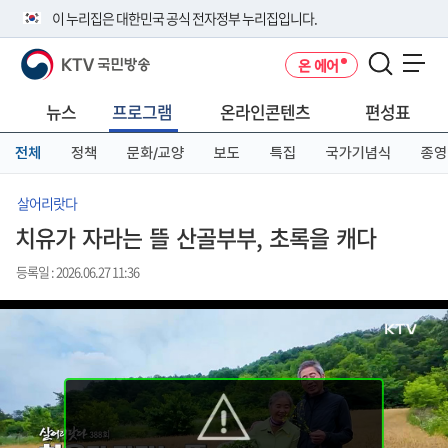
본
메
전
이 누리집은 대한민국 공식 전자정부 누리집입니다.
문
뉴
체
바
바
메
KTV 국민방송
온 에어
로
로
뉴
공식 누리집 주소 확인하기
메뉴 열기
가
가
바
go.kr 주소를 사용하는 누리집은 대한민국 정부기관이 관리하는 누리집입
기
기
로
뉴스
프로그램
온라인콘텐츠
편성표
니다.
가
이밖에 or.kr 또는 .kr등 다른 도메인 주소를 사용하고 있다면 아래 URL에
기
전체
정책
문화/교양
보도
특집
국가기념식
종영
서 도메인 주소를 확인해 보세요
운영중인 공식 누리집보기
살어리랏다
치유가 자라는 뜰 산골부부, 초록을 캐다
등록일 : 2026.06.27 11:36