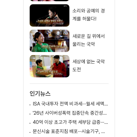
소리와 공예의 경
계를 허물다!
새로운 길 위에서
울리는 국악
세상에 없는 국악
도전
인기뉴스
ISA 국내투자 전액 비과세···월세 세액공제 확대
'26년 사이버성폭력 집중단속 중간성과 발표···향후 추진계획은?
40억 이상 초고가 주택 세부담 급증···실수요자 보호 강화
문신시술 표준지침 배포···시술기구, 일회용 사용 후 폐기