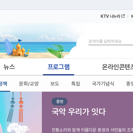
KTV 나누리
 누리집입니다.
 아래 URL에서 도메인 주소를 확인해 보세요
검색
뉴스
프로그램
온라인콘텐
정책
문화/교양
보도
특집
국가기념식
종
종영
국악 우리가 잇다
전통소리와 함께 아름다운 풍경과 서민들의 조