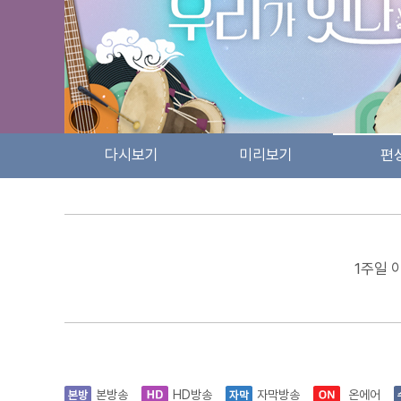
다시보기
미리보기
편
1주일 
본방송
HD방송
자막방송
온에어