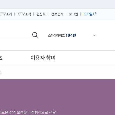
KTV소개
KTV소식
편성표
정보공개
로그인
모바일
164번
스카이라이프
64번
IPTV(KT, SKB, LGU+)
164번
검색
스카이라이프
채널안내 펼쳐
64번
IPTV(KT, SKB, LGU+)
164번
스카이라이프
츠
이용자 참여
영
화로운 삶의 모습을 퓨전형식으로 전달