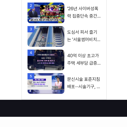
2
'26년 사이버성폭
력 집중단속 중간
성과 발표···향후 추
3
진계획은?
도심서 피서 즐기
는 '서울썸머비치'
인기몰이
4
40억 이상 초고가
주택 세부담 급증···
실수요자 보호 강
5
화
문신시술 표준지침
배포···시술기구, 일
회용 사용 후 폐기