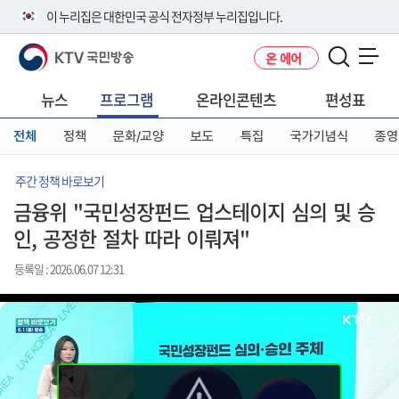
본
메
전
이 누리집은 대한민국 공식 전자정부 누리집입니다.
문
뉴
체
바
바
메
KTV 국민방송
온 에어
로
로
뉴
공식 누리집 주소 확인하기
메뉴 열기
가
가
바
go.kr 주소를 사용하는 누리집은 대한민국 정부기관이 관리하는 누리집입
기
기
로
뉴스
프로그램
온라인콘텐츠
편성표
니다.
가
이밖에 or.kr 또는 .kr등 다른 도메인 주소를 사용하고 있다면 아래 URL에
기
전체
정책
문화/교양
보도
특집
국가기념식
종영
서 도메인 주소를 확인해 보세요
운영중인 공식 누리집보기
주간 정책 바로보기
금융위 "국민성장펀드 업스테이지 심의 및 승
인, 공정한 절차 따라 이뤄져"
등록일 : 2026.06.07 12:31