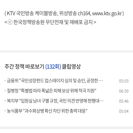
( KTV 국민방송 케이블방송, 위성방송 ch164,
www.ktv.go.kr
)
< ⓒ 한국정책방송원 무단전재 및 재배포 금지 >
주간 정책 바로보기
(132회)
클립영상
금융위 "국민성장펀드 업스테이지 심의 및 승인, 공정한 절차 따라 이뤄져"
05:03
질병청 "특별법 따라 폭넓은 피해 보상 위해 적극 지원"
06:59
복지부 "입원실 남녀 구별 규정, 국민 의견 반영해 현행대로 유지"
05:46
농식품부 "과수화상병 확산 차단 위한 총력 대응"
05:04