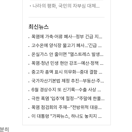
나라의 평화, 국민의 자부심 대체불가 대한민국 이재명 대통령 모두말씀
최신뉴스
폭염에 가축·어류 폐사···정부 긴급 지원책 마련
고수온에 양식장 물고기 폐사...'긴급 방류' 지원
온실가스 안 줄이면 "열스트레스 발생일 29배 증가"
폭염·청년 민생 현안 강조···예산·정책 방향 제시
중고차 총액 표시 의무화···중대 결함 시 '계약 해제'
국가자산기본법 제정 추진···부동산·주식 등 통합 관리
6월 경상수지 또 신기록···수출 사상 첫 1천억 달러
극한 폭염 '입추'에 절정···"주말에 한풀 꺾인다"
폭염 점검회의 주재···"전방위적 대응체계 가동"
이 대통령 "가짜뉴스, 하나도 놓치지 말고 바로잡아야"
충분히