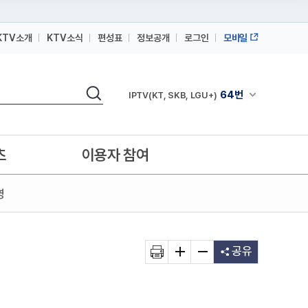
KTV소개
KTV소식
편성표
정보공개
로그인
모바일
164번
스카이라이프
검색
64번
채널안내 펼쳐
IPTV(KT, SKB, LGU+)
164번
스카이라이프
64번
IPTV(KT, SKB, LGU+)
츠
이용자 참여
164번
스카이라이프
영
공유