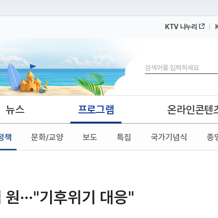
KTV 나누리
 누리집입니다.
 아래 URL에서 도메인 주소를 확인해 보세요
검색
뉴스
프로그램
온라인콘텐
정책
문화/교양
보도
특집
국가기념식
종
 원···"기후위기 대응"