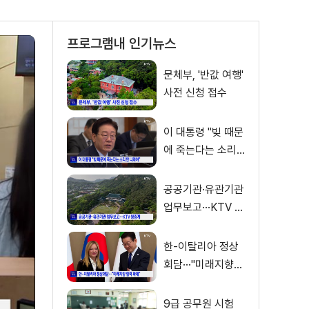
프로그램내 인기뉴스
문체부, '반값 여행'
사전 신청 접수
이 대통령 "빚 때문
에 죽는다는 소리
안 나와야"
공공기관·유관기관
업무보고···KTV 생
중계
한-이탈리아 정상
회담···"미래지향
협력 확대"
9급 공무원 시험