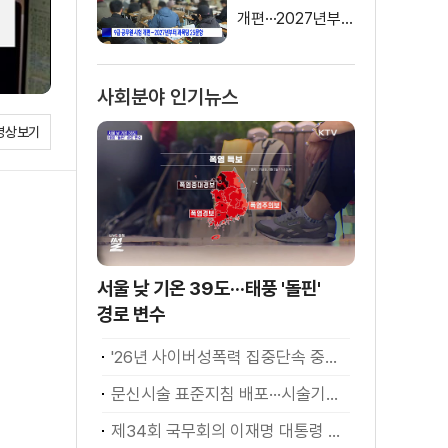
개편···2027년부터
과목 당 25문항
사회분야 인기뉴스
영상보기
서울 낮 기온 39도···태풍 '돌핀'
경로 변수
'26년 사이버성폭력 집중단속 중간성과 발표···향후 추진계획은?
문신시술 표준지침 배포···시술기구, 일회용 사용 후 폐기
제34회 국무회의 이재명 대통령 모두발언