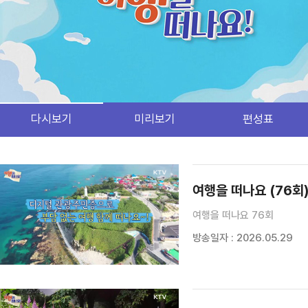
다시보기
미리보기
편성표
검색 조건
검색어 입력
검색
여행을 떠나요 (76회
여행을 떠나요 76회
방송일자 : 2026.05.29