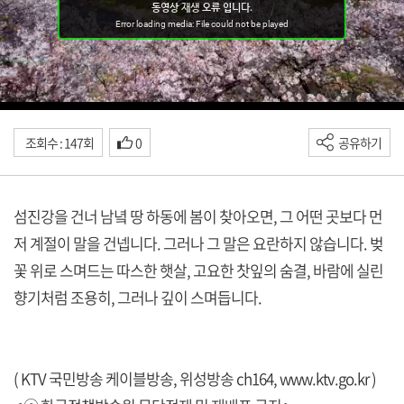
조회수 : 147회
0
공유하기
섬진강을 건너 남녘 땅 하동에 봄이 찾아오면, 그 어떤 곳보다 먼
저 계절이 말을 건넵니다. 그러나 그 말은 요란하지 않습니다. 벚
꽃 위로 스며드는 따스한 햇살, 고요한 찻잎의 숨결, 바람에 실린
향기처럼 조용히, 그러나 깊이 스며듭니다.
( KTV 국민방송 케이블방송, 위성방송 ch164,
www.ktv.go.kr
)