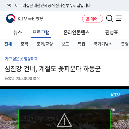
본
메
전
이 누리집은 대한민국 공식 전자정부 누리집입니다.
문
뉴
체
바
바
메
KTV 국민방송
온 에어
로
로
뉴
공식 누리집 주소 확인하기
메뉴 열기
가
가
바
go.kr 주소를 사용하는 누리집은 대한민국 정부기관이 관리하는 누리집입
기
기
로
뉴스
프로그램
온라인콘텐츠
편성표
니다.
가
이밖에 or.kr 또는 .kr등 다른 도메인 주소를 사용하고 있다면 아래 URL에
기
전체
정책
문화/교양
보도
특집
국가기념식
종영
서 도메인 주소를 확인해 보세요
운영중인 공식 누리집보기
가고 싶은 곳 영상미학
섬진강 건너, 계절도 꽃피운다 하동군
등록일 : 2025.06.30 18:40