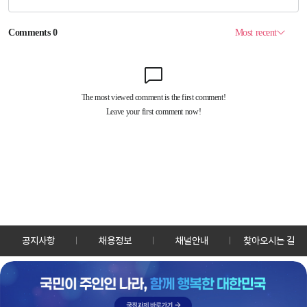
공지사항
채용정보
채널안내
찾아오시는 길
30128 세종특별자치시 정부2청사로 13 한국정책방송원 KTV
TEL: 044-204-8000
Copyrightⓒ KTV 국민방송 All Rights Reserved.