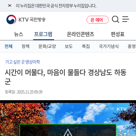
본
메
전
이 누리집은 대한민국 공식 전자정부 누리집입니다.
문
뉴
체
바
바
메
KTV 국민방송
온 에어
로
로
뉴
공식 누리집 주소 확인하기
메뉴 열기
가
가
바
go.kr 주소를 사용하는 누리집은 대한민국 정부기관이 관리하는 누리집입
기
기
로
뉴스
프로그램
온라인콘텐츠
편성표
니다.
가
이밖에 or.kr 또는 .kr등 다른 도메인 주소를 사용하고 있다면 아래 URL에
기
전체
정책
문화/교양
보도
특집
국가기념식
종영
서 도메인 주소를 확인해 보세요
운영중인 공식 누리집보기
가고 싶은 곳 영상미학
시간이 머물다, 마음이 물들다 경상남도 하동
군
등록일 : 2025.11.25 09:39