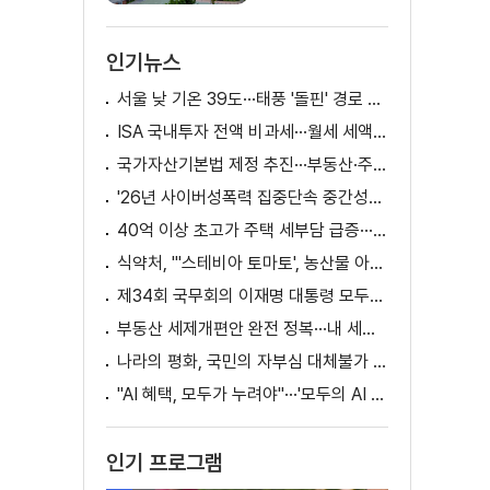
시
인기뉴스
서울 낮 기온 39도···태풍 '돌핀' 경로 변수
ISA 국내투자 전액 비과세···월세 세액공제 확대
국가자산기본법 제정 추진···부동산·주식 등 통합 관리
'26년 사이버성폭력 집중단속 중간성과 발표···향후 추진계획은?
40억 이상 초고가 주택 세부담 급증···실수요자 보호 강화
식약처, "'스테비아 토마토', 농산물 아닌 가공식품"
제34회 국무회의 이재명 대통령 모두발언
부동산 세제개편안 완전 정복···내 세금 어떻게 달라지나? [K-정책 사용법]
나라의 평화, 국민의 자부심 대체불가 대한민국 이재명 대통령 모두말씀
"AI 혜택, 모두가 누려야"···'모두의 AI 성장사다리' 출범
인기 프로그램