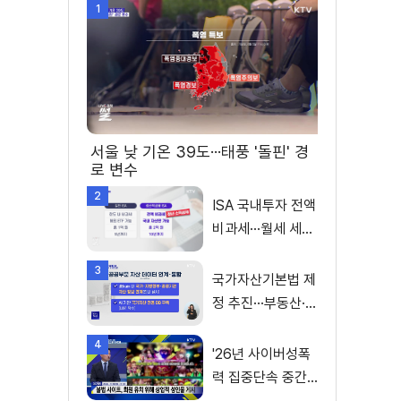
1
서울 낮 기온 39도···태풍 '돌핀' 경
로 변수
2
ISA 국내투자 전액
비과세···월세 세액
공제 확대
3
국가자산기본법 제
정 추진···부동산·주
식 등 통합 관리
4
'26년 사이버성폭
력 집중단속 중간
성과 발표···향후 추