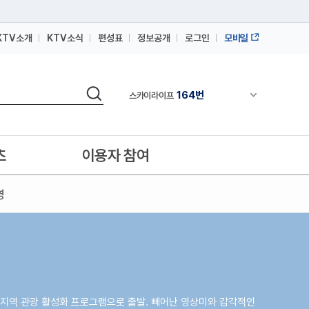
KTV소개
KTV소식
편성표
정보공개
로그인
모바일
164번
스카이라이프
64번
IPTV(KT, SKB, LGU+)
검색
164번
채널안내 펼쳐
스카이라이프
64번
IPTV(KT, SKB, LGU+)
164번
스카이라이프
츠
이용자 참여
영
 지역 관광 활성화 프로그램으로 출발. 빼어난 영상미와 감각적인