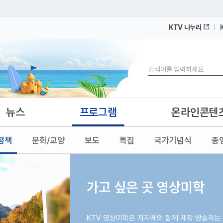
KTV 나누리
 누리집입니다.
 아래 URL에서 도메인 주소를 확인해 보세요
검색
뉴스
프로그램
온라인콘텐
정책
문화/교양
보도
특집
국가기념식
종
가고 싶은 곳 영상미학
KTV 영상미학은 지자체와 함께 제작·방송하는