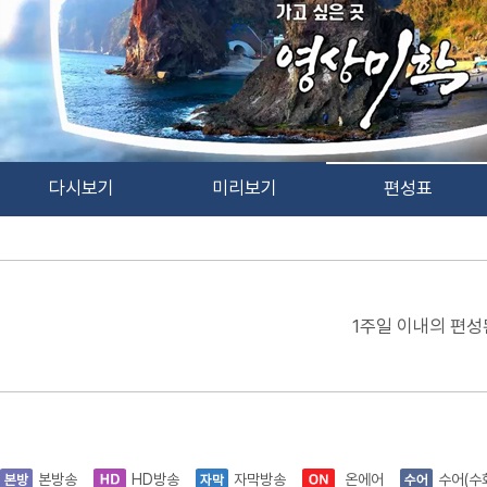
다시보기
미리보기
편성표
1주일 이내의 편성
본방송
HD방송
자막방송
온에어
수어(수