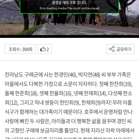
조회수 : 394회
2
공유하기
전라남도 구례군에 사는 한경민(46), 박지연(48) 씨 부부 가족은
마을에서도 다복한 가정으로 소문이 자자하다. 첫째 한찬희(19),
둘째 한준희(18), 셋째 한율희(16), 넷째 한재희(14), 다섯째 한소
희(12), 그리고 막내 쌍둥이 한민희(9), 한채희(9)까지! 무려 아홉
식구가 함께하는 대가족이기 때문이다. 호주에서 운명처럼 만나
사랑에 빠진 두 사람은, 아이들과 더 행복한 삶을 꿈꾸며 경민 씨
의 고향인 구례에 보금자리를 틀었다. 현재 지리산 자락 아래에서