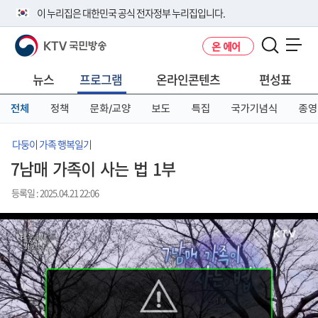
본
메
전
이 누리집은 대한민국 공식 전자정부 누리집입니다.
문
뉴
체
바
바
메
KTV 국민방송
온 에어
로
로
뉴
공식 누리집 주소 확인하기
메뉴 열기
가
가
바
go.kr 주소를 사용하는 누리집은 대한민국 정부기관이 관리하는 누리집입
기
기
로
뉴스
프로그램
온라인콘텐츠
편성표
니다.
가
이밖에 or.kr 또는 .kr등 다른 도메인 주소를 사용하고 있다면 아래 URL에
기
전체
정책
문화/교양
보도
특집
국가기념식
종영
서 도메인 주소를 확인해 보세요
운영중인 공식 누리집보기
다둥이 가족 행복일기
7남매 가족이 사는 법 1부
등록일 : 2025.04.21 22:06