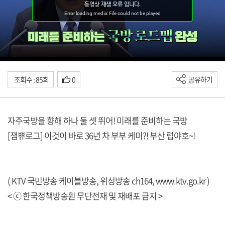
조회수 : 85회
0
공유하기
자주국방을 향해 하나 둘 셋 뛰어! 미래를 준비하는 국방
[잼쀼로그] 이것이 바로 36년 차 부부 케미?! 부산 럽야호~!
( KTV 국민방송 케이블방송, 위성방송 ch164,
www.ktv.go.kr
)
< ⓒ 한국정책방송원 무단전재 및 재배포 금지 >