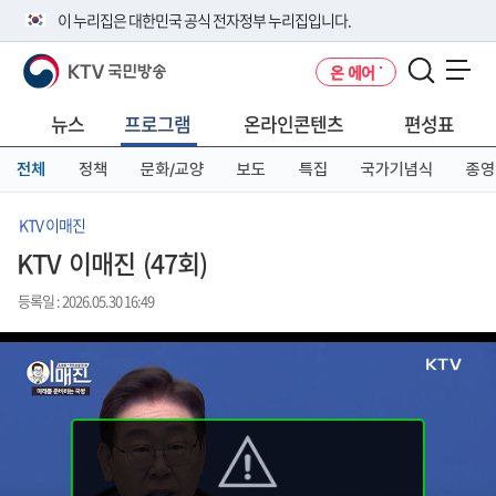
본
메
전
이 누리집은 대한민국 공식 전자정부 누리집입니다.
문
뉴
체
바
바
메
KTV 국민방송
온 에어
로
로
뉴
공식 누리집 주소 확인하기
메뉴 열기
가
가
바
go.kr 주소를 사용하는 누리집은 대한민국 정부기관이 관리하는 누리집입
기
기
로
뉴스
프로그램
온라인콘텐츠
편성표
니다.
가
이밖에 or.kr 또는 .kr등 다른 도메인 주소를 사용하고 있다면 아래 URL에
기
전체
정책
문화/교양
보도
특집
국가기념식
종영
서 도메인 주소를 확인해 보세요
운영중인 공식 누리집보기
KTV 이매진
KTV 이매진 (47회)
등록일 : 2026.05.30 16:49