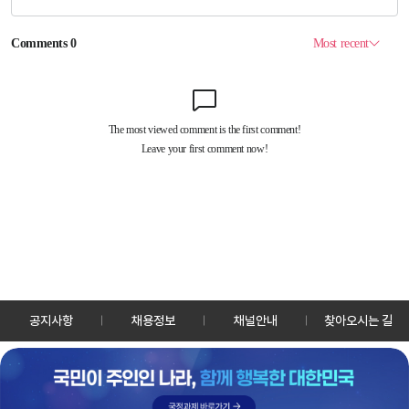
공지사항
채용정보
채널안내
찾아오시는 길
30128 세종특별자치시 정부2청사로 13 한국정책방송원 KTV
TEL: 044-204-8000
Copyrightⓒ KTV 국민방송 All Rights Reserved.