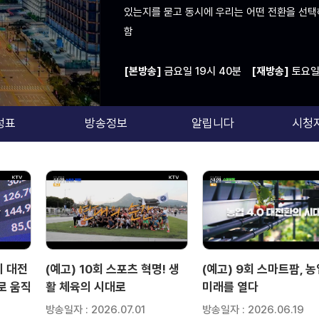
있는지를 묻고 동시에 우리는 어떤 전환을 선택
함
[본방송]
금요일 19시 40분
[재방송]
토요일 
성표
방송정보
알립니다
시청
의 대전
(예고) 10회 스포츠 혁명! 생
(예고) 9회 스마트팜, 
로 움직
활 체육의 시대로
미래를 열다
방송일자 : 2026.07.01
방송일자 : 2026.06.19