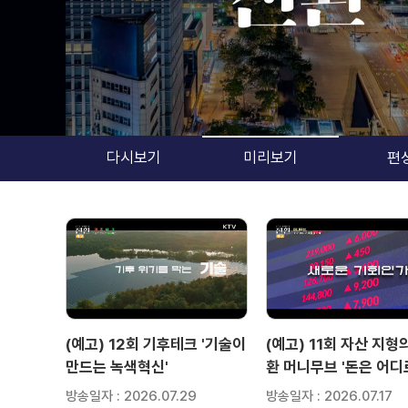
다시보기
미리보기
편
검색 조건
검색어 입력
검색
(예고) 12회 기후테크 '기술이
(예고) 11회 자산 지형
만드는 녹색혁신'
환 머니무브 '돈은 어디
이는가'
방송일자 : 2026.07.29
방송일자 : 2026.07.17