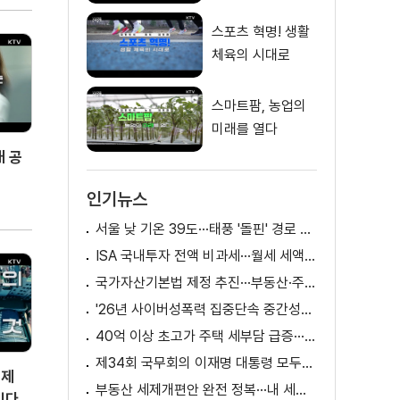
스포츠 혁명! 생활
체육의 시대로
스마트팜, 농업의
미래를 열다
대 공
인기뉴스
서울 낮 기온 39도···태풍 '돌핀' 경로 변수
ISA 국내투자 전액 비과세···월세 세액공제 확대
국가자산기본법 제정 추진···부동산·주식 등 통합 관리
'26년 사이버성폭력 집중단속 중간성과 발표···향후 추진계획은?
40억 이상 초고가 주택 세부담 급증···실수요자 보호 강화
제34회 국무회의 이재명 대통령 모두발언
체제
부동산 세제개편안 완전 정복···내 세금 어떻게 달라지나? [K-정책 사용법]
있다