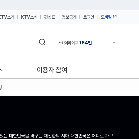
KTV소개
KTV소식
편성표
정보공개
로그인
모바일
164번
스카이라이프
검색
64번
채널안내 펼쳐
IPTV(KT, SKB, LGU+)
164번
스카이라이프
64번
IPTV(KT, SKB, LGU+)
츠
이용자 참여
164번
스카이라이프
영
서 있는 대한민국을 바꾸는 대전환의 시대 대한민국은 어디로 가고