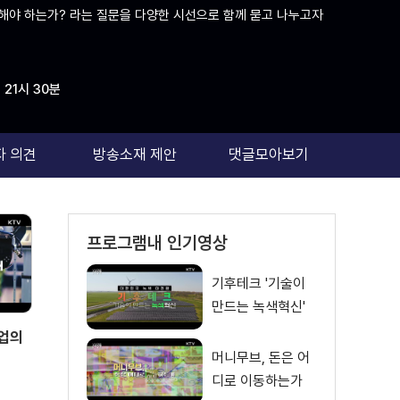
해야 하는가? 라는 질문을 다양한 시선으로 함께 묻고 나누고자
21시 30분
자 의견
방송소재 제안
댓글모아보기
프로그램내 인기영상
기후테크 '기술이
만드는 녹색혁신'
농업의
머니무브, 돈은 어
디로 이동하는가