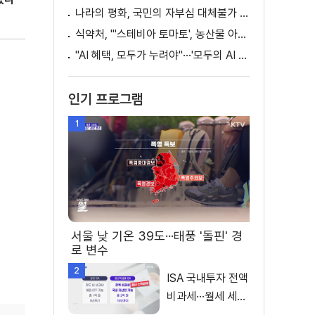
나라의 평화, 국민의 자부심 대체불가 대한민국 이재명 대통령 모두말씀
식약처, "'스테비아 토마토', 농산물 아닌 가공식품"
"AI 혜택, 모두가 누려야"···'모두의 AI 성장사다리' 출범
인기 프로그램
1
서울 낮 기온 39도···태풍 '돌핀' 경
로 변수
2
ISA 국내투자 전액
비과세···월세 세액
공제 확대