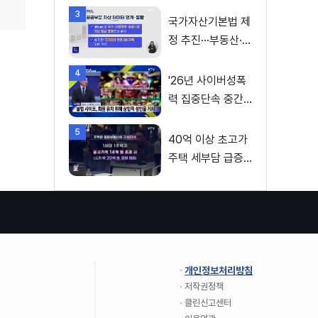
3
국가자산기본법 제
정 추진···부동산·주
식 등 통합 관리
4
'26년 사이버성폭
력 집중단속 중간
성과 발표···향후 추
5
진계획은?
40억 이상 초고가
주택 세부담 급증···
실수요자 보호 강
화
개인정보처리방침
저작권정책
클린신고센터