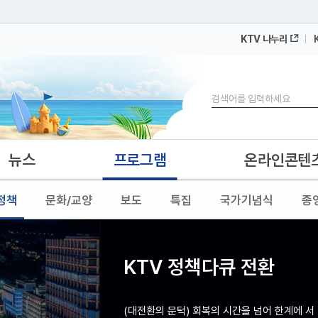
KTV 나누리
 누리집입니다.
 아래 URL에서 도메인 주소를 확인해 보세요
검색
뉴스
프로그램
온라인콘텐
정책
문화/교양
보도
특집
국가기념식
종
KTV 정책다큐 전환
(대전환의 문턱) 회복의 시간을 넘어 한계에 