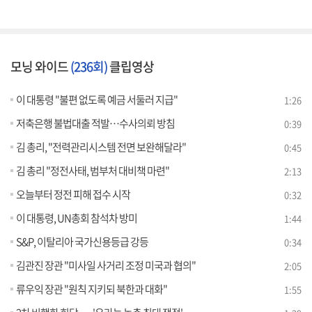
모닝 와이드
(236회)
클립영상
이 대통령 "불편 없도록 예금 서둘러 지급"
1:26
저축은행 불법대출 적발…수사의뢰 방침
0:39
김 총리, "전력관리시스템 전면 보완해달라"
0:45
김 총리 "정전사태, 범부처 대비책 마련"
2:13
오늘부터 정전 피해 접수 시작
0:32
이 대통령, UN총회 참석차 방미
1:44
S&P, 이탈리아 국가신용등급 강등
0:34
김관진 장관 "미사일 사거리 조정 미국과 협의"
2:05
류우익 장관 "원칙 지키되 북한과 대화"
1:55