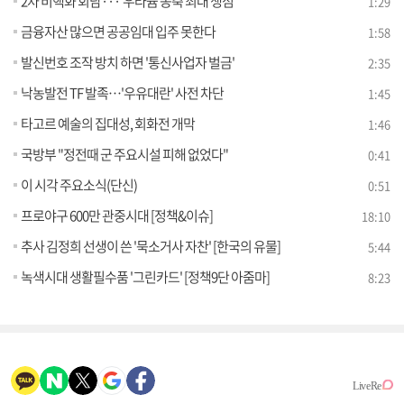
2차 비핵화 회담···'우라늄 농축 최대 쟁점'
1:29
금융자산 많으면 공공임대 입주 못한다
1:58
발신번호 조작 방치 하면 '통신사업자 벌금'
2:35
낙농발전 TF 발족…'우유대란' 사전 차단
1:45
타고르 예술의 집대성, 회화전 개막
1:46
국방부 "정전때 군 주요시설 피해 없었다"
0:41
이 시각 주요소식(단신)
0:51
프로야구 600만 관중시대 [정책&이슈]
18:10
추사 김정희 선생이 쓴 '묵소거사 자찬' [한국의 유물]
5:44
녹색시대 생활필수품 '그린카드' [정책9단 아줌마]
8:23