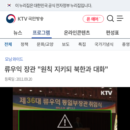
본
메
전
이 누리집은 대한민국 공식 전자정부 누리집입니다.
문
뉴
체
바
바
메
KTV 국민방송
온 에어
로
로
뉴
공식 누리집 주소 확인하기
메뉴 열기
가
가
바
go.kr 주소를 사용하는 누리집은 대한민국 정부기관이 관리하는 누리집입
기
기
로
뉴스
프로그램
온라인콘텐츠
편성표
니다.
가
이밖에 or.kr 또는 .kr등 다른 도메인 주소를 사용하고 있다면 아래 URL에
기
전체
정책
문화/교양
보도
특집
국가기념식
종영
서 도메인 주소를 확인해 보세요
운영중인 공식 누리집보기
모닝 와이드
류우익 장관 "원칙 지키되 북한과 대화"
등록일 : 2011.09.20