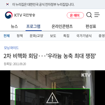
본
메
전
이 누리집은 대한민국 공식 전자정부 누리집입니다.
문
뉴
체
바
바
메
KTV 국민방송
온 에어
로
로
뉴
공식 누리집 주소 확인하기
메뉴 열기
가
가
바
go.kr 주소를 사용하는 누리집은 대한민국 정부기관이 관리하는 누리집입
기
기
로
뉴스
프로그램
온라인콘텐츠
편성표
니다.
가
이밖에 or.kr 또는 .kr등 다른 도메인 주소를 사용하고 있다면 아래 URL에
기
전체
정책
문화/교양
보도
특집
국가기념식
종영
서 도메인 주소를 확인해 보세요
운영중인 공식 누리집보기
모닝 와이드
2차 비핵화 회담···'우라늄 농축 최대 쟁점'
등록일 : 2011.09.20