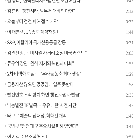
김 총리, "전력관리시스템 전면 보완해달라"
0:45
김 총리 "정전사태, 범부처 대비책 마련"
2:13
오늘부터 정전 피해 접수 시작
0:32
이 대통령, UN총회 참석차 방미
1:44
S&P, 이탈리아 국가신용등급 강등
0:34
김관진 장관 "미사일 사거리 조정 미국과 협의"
2:05
류우익 장관 "원칙 지키되 북한과 대화"
1:55
2차 비핵화 회담···'우라늄 농축 최대 쟁점'
1:29
금융자산 많으면 공공임대 입주 못한다
1:58
발신번호 조작 방치 하면 '통신사업자 벌금'
2:35
낙농발전 TF 발족…'우유대란' 사전 차단
1:45
타고르 예술의 집대성, 회화전 개막
1:46
국방부 "정전때 군 주요시설 피해 없었다"
0:41
이 시각 주요소식(단신)
0:51