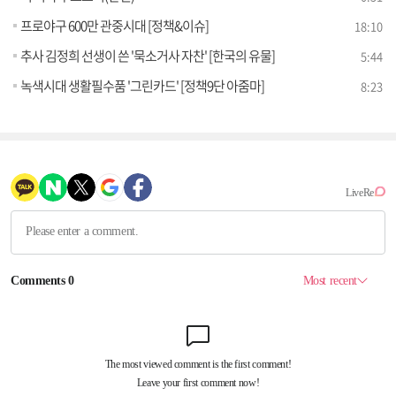
프로야구 600만 관중시대 [정책&이슈]
18:10
추사 김정희 선생이 쓴 '묵소거사 자찬' [한국의 유물]
5:44
녹색시대 생활필수품 '그린카드' [정책9단 아줌마]
8:23