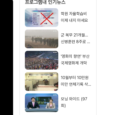
프로그램내 인기뉴스
학원 자율학습비
이제 내지 마세요
군 복무 21개월…
신병훈련 8주로 연
장
'영화의 향연' 부산
국제영화제 개막
10월부터 10만원
미만 연체기록 삭
제
모닝 와이드 (97
회)