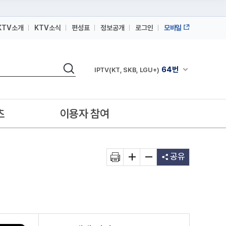
KTV소개
KTV소식
편성표
정보공개
로그인
모바일
164번
스카이라이프
검색
64번
채널안내 펼쳐
IPTV(KT, SKB, LGU+)
164번
스카이라이프
64번
IPTV(KT, SKB, LGU+)
츠
이용자 참여
164번
스카이라이프
공유