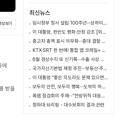
최신뉴스
임시정부 청사 설립 100주년···상하이서 만난 K-컬처! [세계 속 한국]
영상보기
이 대통령, 한반도 평화·안정 강조 [외신에 비친 한국]
중고차 총액 표시 의무화···중대 결함 시 '계약 해제'
KTX·SRT 한 번에! 통합 앱 코레일+ 출시
6월 경상수지 또 신기록···수출 사상 첫 1천억 달러
등에
국가자산기본법 제정 추진···부동산·주식 등 통합 관리
이 대통령 "좋은 의도라도 문제 있으면 성역 없이 고쳐야"
모두의 안전, 모두의 행복···도약의 하반기
를 받을
폭염 점검회의 주재···"전방위적 대응체계 가동"
청와대 브리핑 - 대수보회의 결과 관련