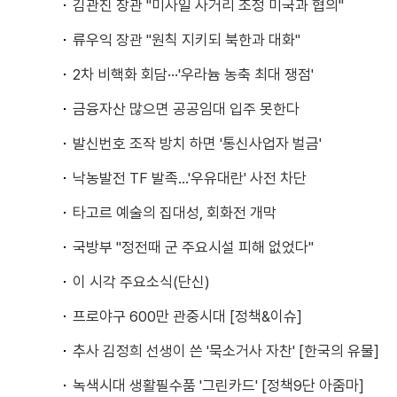
김관진 장관 "미사일 사거리 조정 미국과 협의"
류우익 장관 "원칙 지키되 북한과 대화"
2차 비핵화 회담···'우라늄 농축 최대 쟁점'
금융자산 많으면 공공임대 입주 못한다
발신번호 조작 방치 하면 '통신사업자 벌금'
낙농발전 TF 발족…'우유대란' 사전 차단
타고르 예술의 집대성, 회화전 개막
국방부 "정전때 군 주요시설 피해 없었다"
이 시각 주요소식(단신)
프로야구 600만 관중시대 [정책&이슈]
추사 김정희 선생이 쓴 '묵소거사 자찬' [한국의 유물]
녹색시대 생활필수품 '그린카드' [정책9단 아줌마]