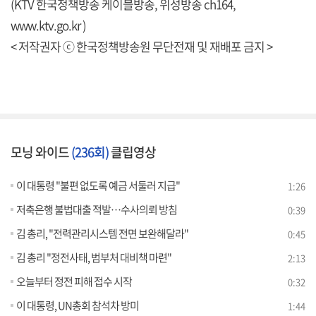
(KTV 한국정책방송 케이블방송, 위성방송 ch164,
www.ktv.go.kr )
< 저작권자 ⓒ 한국정책방송원 무단전재 및 재배포 금지 >
모닝 와이드
(236회)
클립영상
이 대통령 "불편 없도록 예금 서둘러 지급"
1:26
저축은행 불법대출 적발…수사의뢰 방침
0:39
김 총리, "전력관리시스템 전면 보완해달라"
0:45
김 총리 "정전사태, 범부처 대비책 마련"
2:13
오늘부터 정전 피해 접수 시작
0:32
이 대통령, UN총회 참석차 방미
1:44