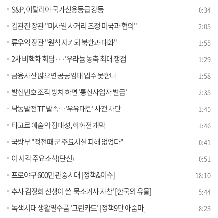
S&P, 이탈리아 국가신용등급 강등
0:34
김관진 장관 "미사일 사거리 조정 미국과 협의"
2:05
류우익 장관 "원칙 지키되 북한과 대화"
1:55
2차 비핵화 회담···'우라늄 농축 최대 쟁점'
1:29
금융자산 많으면 공공임대 입주 못한다
1:58
발신번호 조작 방치 하면 '통신사업자 벌금'
2:35
낙농발전 TF 발족…'우유대란' 사전 차단
1:45
타고르 예술의 집대성, 회화전 개막
1:46
국방부 "정전때 군 주요시설 피해 없었다"
0:41
이 시각 주요소식(단신)
0:51
프로야구 600만 관중시대 [정책&이슈]
18:10
추사 김정희 선생이 쓴 '묵소거사 자찬' [한국의 유물]
5:44
녹색시대 생활필수품 '그린카드' [정책9단 아줌마]
8:23