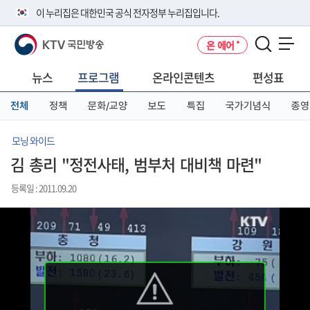
본
메
전
이 누리집은 대한민국 공식 전자정부 누리집입니다.
문
뉴
체
바
바
메
KTV 국민방송
온 에어
로
로
뉴
공식 누리집 주소 확인하기
메뉴 열기
가
가
바
go.kr 주소를 사용하는 누리집은 대한민국 정부기관이 관리하는 누리집입
기
기
로
뉴스
프로그램
온라인콘텐츠
편성표
니다.
가
이밖에 or.kr 또는 .kr등 다른 도메인 주소를 사용하고 있다면 아래 URL에
기
전체
정책
문화/교양
보도
특집
국가기념식
종영
서 도메인 주소를 확인해 보세요
운영중인 공식 누리집보기
모닝 와이드
김 총리 "정전사태, 범부처 대비책 마련"
등록일 : 2011.09.20