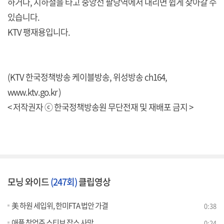
하거나, 지하철을 타고 중앙선 팔당역에서 내리면 쉽게 찾아갈 수
있습니다.
KTV 팽재용입니다.
(KTV 한국정책방송 케이블방송, 위성방송 ch164,
www.ktv.go.kr )
< 저작권자 ⓒ 한국정책방송원 무단전재 및 재배포 금지 >
모닝 와이드
(247회)
클립영상
美 하원 세입위, 한미FTA 법안 가결
0:38
애플 창업주 스티브 잡스 사망
0:24