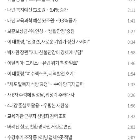
내년 복지예산 92조원…6.4% 증가
2:11
내년 교육과학 예산 53조원…9.3% 증가
1:41
보훈보상금 4% 인상…'생활안정' 중점
1:27
이 대통령, "전경련, 새로운 기업가 정신 가져야"
0:34
박재완 장관 "지나친 불안감이 경제에 부담"
1:58
이탈리아·그리스…유럽 위기 '악화일로'
1:46
이 대통령 "여수엑스포, 지역발전 호기"
1:54
"체포 탈북자 석방 요청"…中에 당국자 급파
1:33
새 6자 수석에 임성남, 위성락 주러대사
0:26
4대강 준설토 활용…우량논 재탄생
1:56
교육기관 근무자 성범죄 경력 조회
1:42
버려진 철도, 친환경 자전거길로 변신
2:03
수강후기 조작 등 e러닝 업체 9곳 적발
2:07