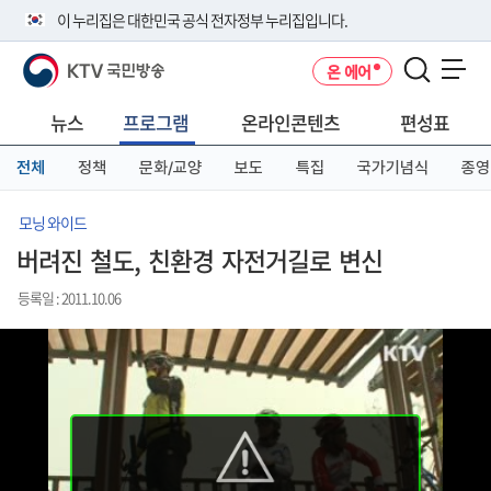
본
메
전
이 누리집은 대한민국 공식 전자정부 누리집입니다.
문
뉴
체
바
바
메
KTV 국민방송
온 에어
로
로
뉴
공식 누리집 주소 확인하기
메뉴 열기
가
가
바
go.kr 주소를 사용하는 누리집은 대한민국 정부기관이 관리하는 누리집입
기
기
로
뉴스
프로그램
온라인콘텐츠
편성표
니다.
가
이밖에 or.kr 또는 .kr등 다른 도메인 주소를 사용하고 있다면 아래 URL에
기
전체
정책
문화/교양
보도
특집
국가기념식
종영
서 도메인 주소를 확인해 보세요
운영중인 공식 누리집보기
모닝 와이드
버려진 철도, 친환경 자전거길로 변신
등록일 : 2011.10.06