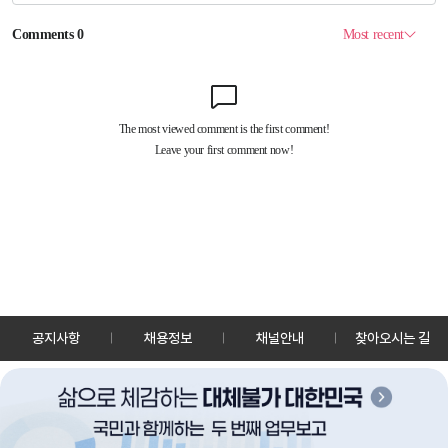
공지사항
채용정보
채널안내
찾아오시는 길
30128 세종특별자치시 정부2청사로 13 한국정책방송원 KTV
TEL: 044-204-8000
Copyrightⓒ KTV 국민방송 All Rights Reserved.