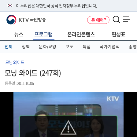
본
메
전
이 누리집은 대한민국 공식 전자정부 누리집입니다.
문
뉴
체
바
바
메
KTV 국민방송
온 에어
로
로
뉴
공식 누리집 주소 확인하기
메뉴 열기
가
가
바
go.kr 주소를 사용하는 누리집은 대한민국 정부기관이 관리하는 누리집입
기
기
로
뉴스
프로그램
온라인콘텐츠
편성표
니다.
가
이밖에 or.kr 또는 .kr등 다른 도메인 주소를 사용하고 있다면 아래 URL에
기
전체
정책
문화/교양
보도
특집
국가기념식
종영
서 도메인 주소를 확인해 보세요
운영중인 공식 누리집보기
모닝 와이드
모닝 와이드 (247회)
등록일 : 2011.10.06