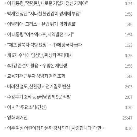
이 대통령, "전경련, 새로운 기업가 정신 가져야"
0:34
박재완 장관 "지나친 불안감이 경제에 부담"
1:58
이탈리아·그리스…유럽 위기 '악화일로'
1:46
이 대통령 "여수엑스포, 지역발전 호기"
1:54
"체포 탈북자 석방 요청"…中에 당국자 급파
1:33
새 6자 수석에 임성남, 위성락 주러대사
0:26
4대강 준설토 활용…우량논 재탄생
1:56
교육기관 근무자 성범죄 경력 조회
1:42
버려진 철도, 친환경 자전거길로 변신
2:03
수강후기 조작 등 e러닝 업체 9곳 적발
2:07
이 시각 주요소식(단신)
0:30
영화 매거진
25:47
이주 여성 어린이집 다문화 강사 인기 [사랑합니다! 대한민국]
8:10