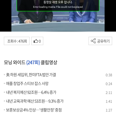
조회수 : 476회
0
공유하기
모닝 와이드
(247회)
클립영상
美 하원 세입위, 한미FTA 법안 가결
0:38
애플 창업주 스티브 잡스 사망
0:24
내년 복지예산 92조원…6.4% 증가
2:11
내년 교육과학 예산 53조원…9.3% 증가
1:41
보훈보상금 4% 인상…'생활안정' 중점
1:27