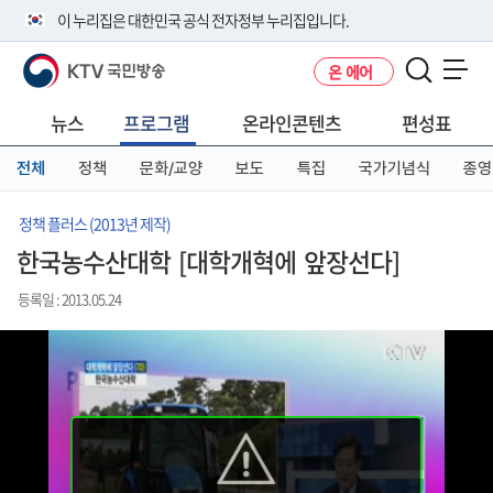
본
메
전
이 누리집은 대한민국 공식 전자정부 누리집입니다.
문
뉴
체
바
바
메
KTV 국민방송
온 에어
로
로
뉴
공식 누리집 주소 확인하기
메뉴 열기
가
가
바
go.kr 주소를 사용하는 누리집은 대한민국 정부기관이 관리하는 누리집입
기
기
로
뉴스
프로그램
온라인콘텐츠
편성표
니다.
가
이밖에 or.kr 또는 .kr등 다른 도메인 주소를 사용하고 있다면 아래 URL에
기
전체
정책
문화/교양
보도
특집
국가기념식
종영
서 도메인 주소를 확인해 보세요
운영중인 공식 누리집보기
정책 플러스 (2013년 제작)
한국농수산대학 [대학개혁에 앞장선다]
등록일 : 2013.05.24