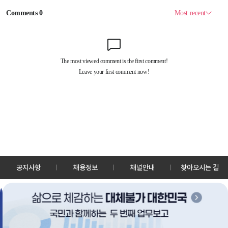
공지사항
채용정보
채널안내
찾아오시는 길
30128 세종특별자치시 정부2청사로 13 한국정책방송원 KTV
TEL: 044-204-8000
Copyrightⓒ KTV 국민방송 All Rights Reserved.
PC버전
앱 다운로드