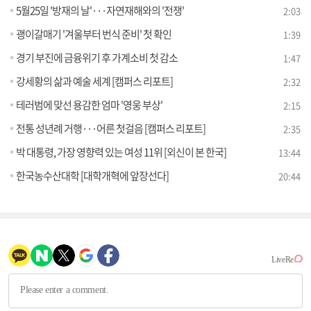
5월25일 '방재의 날'···자연재해와의 '전쟁'
2:03
괭이갈매기 '겨울부터 번식 준비' 첫 확인
1:39
경기 부진에 금융위기 후 가계소비 첫 감소
1:47
강세황의 삶과 예술 세계 [캠퍼스 리포트]
2:32
테러범에 맞선 용감한 엄마 '영웅 부상'
2:15
전통 성년례 거행···어른 첫걸음 [캠퍼스 리포트]
2:35
박 대통령, 가장 영향력 있는 여성 11위 [외신이 본 한국]
13:44
한국농수산대학 [대학개혁에 앞장선다]
20:44