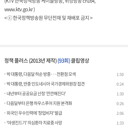
(KTV 한국정책방송 케이블방송, 위성방송 ch164,
www.ktv.go.kr )
< ⓒ 한국정책방송원 무단전재 및 재배포 금지 >
정책 플러스 (2013년 제작)
(93회)
클립영상
박 대통령, 다음달 하순 방중···전환점 모색
1:50
박 대통령, 딴중 인도네시아 국가경제위원장 접견
0:24
내년부터 공공요금 산정 '깐깐해진다'
1:30
다음달부터 은행 하우스푸어 지원 본격화
0:26
외국인 우수인력에 '창업비자' 발급
2:06
'야생진드기' 의심환자 치료중 사망
1:33