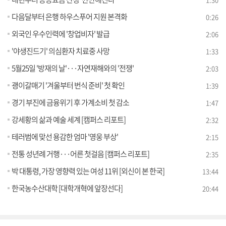
다음달부터 은행 하우스푸어 지원 본격화
0:26
외국인 우수인력에 '창업비자' 발급
2:06
'야생진드기' 의심환자 치료중 사망
1:33
5월25일 '방재의 날'···자연재해와의 '전쟁'
2:03
괭이갈매기 '겨울부터 번식 준비' 첫 확인
1:39
경기 부진에 금융위기 후 가계소비 첫 감소
1:47
강세황의 삶과 예술 세계 [캠퍼스 리포트]
2:32
테러범에 맞선 용감한 엄마 '영웅 부상'
2:15
전통 성년례 거행···어른 첫걸음 [캠퍼스 리포트]
2:35
박 대통령, 가장 영향력 있는 여성 11위 [외신이 본 한국]
13:44
한국농수산대학 [대학개혁에 앞장선다]
20:44