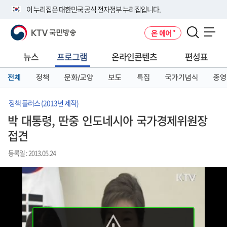
본
메
전
이 누리집은 대한민국 공식 전자정부 누리집입니다.
문
뉴
체
바
바
메
KTV 국민방송
온 에어
로
로
뉴
공식 누리집 주소 확인하기
메뉴 열기
가
가
바
go.kr 주소를 사용하는 누리집은 대한민국 정부기관이 관리하는 누리집입
기
기
로
뉴스
프로그램
온라인콘텐츠
편성표
니다.
가
이밖에 or.kr 또는 .kr등 다른 도메인 주소를 사용하고 있다면 아래 URL에
기
전체
정책
문화/교양
보도
특집
국가기념식
종영
서 도메인 주소를 확인해 보세요
운영중인 공식 누리집보기
정책 플러스 (2013년 제작)
박 대통령, 딴중 인도네시아 국가경제위원장
접견
등록일 : 2013.05.24