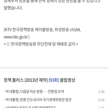
경제부처 방문을 통해 한국 경제의 성장 현장을 볼 수 있었다고
말했습니다.
(KTV 한국정책방송 케이블방송, 위성방송 ch164,
www.ktv.go.kr )
< ⓒ 한국정책방송원 무단전재 및 재배포 금지 >
정책 플러스 (2013년 제작)
(93회)
클립영상
박 대통령, 다음달 하순 방중···전환점 모색
1:50
박 대통령, 딴중 인도네시아 국가경제위원장 접견
0:24
내년부터 공공요금 산정 '깐깐해진다'
1:30