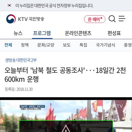
본
메
전
이 누리집은 대한민국 공식 전자정부 누리집입니다.
문
뉴
체
바
바
메
KTV 국민방송
온 에어
로
로
뉴
공식 누리집 주소 확인하기
메뉴 열기
가
가
바
go.kr 주소를 사용하는 누리집은 대한민국 정부기관이 관리하는 누리집입
기
기
로
뉴스
프로그램
온라인콘텐츠
편성표
니다.
가
이밖에 or.kr 또는 .kr등 다른 도메인 주소를 사용하고 있다면 아래 URL에
기
전체
정책
문화/교양
보도
특집
국가기념식
종영
서 도메인 주소를 확인해 보세요
운영중인 공식 누리집보기
생방송 대한민국 2부
오늘부터 '남북 철도 공동조사'···18일간 2천
600km 운행
등록일 : 2018.11.30