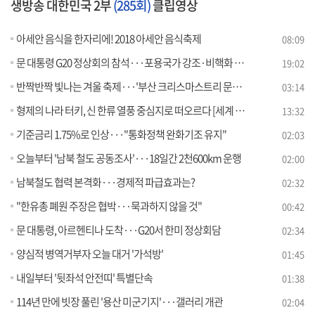
생방송 대한민국 2부
(285회)
클립영상
아세안 음식을 한자리에! 2018 아세안 음식축제
08:09
문 대통령 G20 정상회의 참석···포용국가 강조·비핵화 돌파구 총력 [라이브 이슈]
19:02
반짝반짝 빛나는 겨울 축제···'부산 크리스마스트리 문화축제' [문화브리핑]
03:14
형제의 나라 터키, 신 한류 열풍 중심지로 떠오르다 [세계 속 한국]
13:32
기준금리 1.75%로 인상···"통화정책 완화기조 유지"
02:03
오늘부터 '남북 철도 공동조사'···18일간 2천600km 운행
02:00
남북철도 협력 본격화···경제적 파급효과는?
02:32
"한유총 폐원 주장은 협박···묵과하지 않을 것"
00:42
문 대통령, 아르헨티나 도착···G20서 한미 정상회담
02:34
양심적 병역거부자 오늘 대거 '가석방'
01:45
내일부터 '뒷좌석 안전띠' 특별단속
01:38
114년 만에 빗장 풀린 '용산 미군기지'···갤러리 개관
02:04