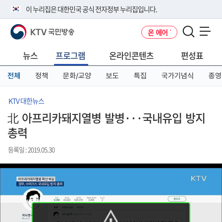
본
메
전
이 누리집은 대한민국 공식 전자정부 누리집입니다.
문
뉴
체
바
바
메
KTV 국민방송
온 에어
로
로
뉴
공식 누리집 주소 확인하기
메뉴 열기
가
가
바
go.kr 주소를 사용하는 누리집은 대한민국 정부기관이 관리하는 누리집입
기
기
로
뉴스
프로그램
온라인콘텐츠
편성표
니다.
가
이밖에 or.kr 또는 .kr등 다른 도메인 주소를 사용하고 있다면 아래 URL에
기
전체
정책
문화/교양
보도
특집
국가기념식
종영
서 도메인 주소를 확인해 보세요
운영중인 공식 누리집보기
KTV 대한뉴스
北 아프리카돼지열병 발병···국내유입 방지
총력
등록일 : 2019.05.30