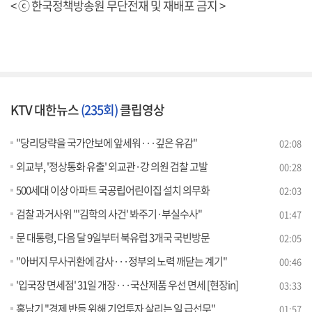
< ⓒ 한국정책방송원 무단전재 및 재배포 금지 >
KTV 대한뉴스
(235회)
클립영상
"당리당략을 국가안보에 앞세워···깊은 유감"
02:08
외교부, '정상통화 유출' 외교관·강 의원 검찰 고발
00:28
500세대 이상 아파트 국공립어린이집 설치 의무화
02:03
검찰 과거사위 "'김학의 사건' 봐주기·부실수사"
01:47
문 대통령, 다음 달 9일부터 북유럽 3개국 국빈방문
02:05
"아버지 무사귀환에 감사···정부의 노력 깨닫는 계기"
00:46
'입국장 면세점' 31일 개장···국산제품 우선 면세 [현장in]
03:33
홍남기 "경제 반등 위해 기업투자 살리는 일 급선무"
01:57