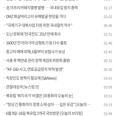
北 아프리카돼지열병 발병···국내유입 방지 총력
02:27
DMZ 화살머리고지 유해발굴 현장을 가다
02:02
"국제기구 대북사업 지원 위한 국내절차 착수"
00:46
도난 문화재 '만국전도' 25년 만에 회수
01:51
1600년 전 아라가야 상형토기 등 다수 출토
01:40
중고차 매매 피해, 6월부터 보험사가 보상
02:45
사용 후 핵연료 관리 정책 재검토위원회 출범
00:32
"KF-16D 사고, 연료공급장치 막혀 발생"
00:30
직장인도 방학이 필요해 [S&News]
03:41
관찰대상국 [뉴스링크]
03:09
북유럽 '복지국가' 비결은 [유용화의 오늘의 눈]
03:51
"정상 간 통화까지 정쟁 소재 삼아···깊은 유감" [오늘의 브리핑]
03:19
6월 9일~16일 북유럽 3개국 국빈방문 [오늘의 브리핑]
02:46