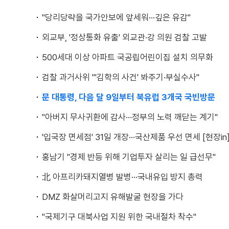
"당리당략을 국가안보에 앞세워···깊은 유감"
외교부, '정상통화 유출' 외교관·강 의원 검찰 고발
500세대 이상 아파트 국공립어린이집 설치 의무화
검찰 과거사위 "'김학의 사건' 봐주기·부실수사"
문 대통령, 다음 달 9일부터 북유럽 3개국 국빈방문
"아버지 무사귀환에 감사···정부의 노력 깨닫는 계기"
'입국장 면세점' 31일 개장···국산제품 우선 면세 [현장in
홍남기 "경제 반등 위해 기업투자 살리는 일 급선무"
北 아프리카돼지열병 발병···국내유입 방지 총력
DMZ 화살머리고지 유해발굴 현장을 가다
"국제기구 대북사업 지원 위한 국내절차 착수"