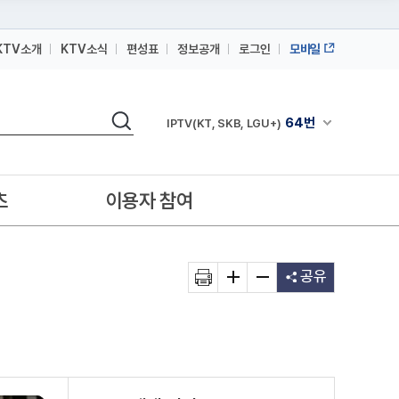
KTV소개
KTV소식
편성표
정보공개
로그인
모바일
164번
스카이라이프
검색
64번
채널안내 펼쳐
IPTV(KT, SKB, LGU+)
164번
스카이라이프
64번
IPTV(KT, SKB, LGU+)
츠
이용자 참여
164번
스카이라이프
공유