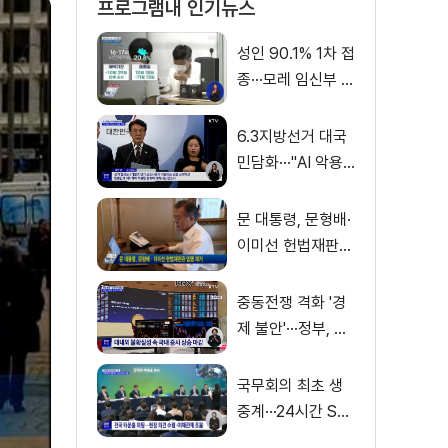
프로그램내 인기뉴스
성인 90.1% 1차 접
종···모레 임신부 사
전예약
6.3지방선거 대국
민담화···"AI 악용
가짜뉴스 처벌"
문 대통령, 문형배·
이미선 헌법재판관
임명 재가
중동전쟁 격화 '경
제 불안'···정부, 금
융·수출입 영향 최
소화
국무회의 최초 생
중계···24시간 SN
S 밀착소통