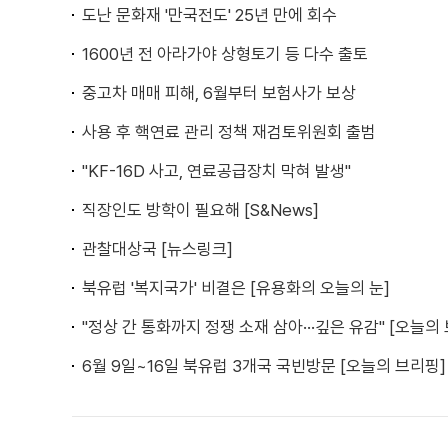
도난 문화재 '만국전도' 25년 만에 회수
1600년 전 아라가야 상형토기 등 다수 출토
중고차 매매 피해, 6월부터 보험사가 보상
사용 후 핵연료 관리 정책 재검토위원회 출범
"KF-16D 사고, 연료공급장치 막혀 발생"
직장인도 방학이 필요해 [S&News]
관찰대상국 [뉴스링크]
북유럽 '복지국가' 비결은 [유용화의 오늘의 눈]
"정상 간 통화까지 정쟁 소재 삼아···깊은 유감" [오늘의
6월 9일~16일 북유럽 3개국 국빈방문 [오늘의 브리핑]