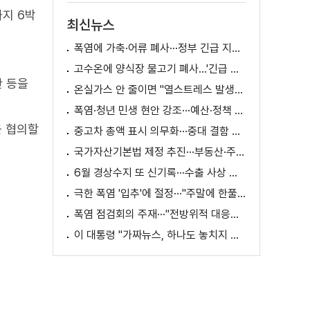
까지 6박
최신뉴스
폭염에 가축·어류 폐사···정부 긴급 지원책 마련
고수온에 양식장 물고기 폐사...'긴급 방류' 지원
안 등을
온실가스 안 줄이면 "열스트레스 발생일 29배 증가"
폭염·청년 민생 현안 강조···예산·정책 방향 제시
을 협의할
중고차 총액 표시 의무화···중대 결함 시 '계약 해제'
국가자산기본법 제정 추진···부동산·주식 등 통합 관리
6월 경상수지 또 신기록···수출 사상 첫 1천억 달러
극한 폭염 '입추'에 절정···"주말에 한풀 꺾인다"
폭염 점검회의 주재···"전방위적 대응체계 가동"
이 대통령 "가짜뉴스, 하나도 놓치지 말고 바로잡아야"