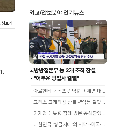
외교/안보분야 인기뉴스
영상보기
국방방첩본부 등 3개 조직 창설
다.
···"어두운 방첩사 결별"
아르헨티나 동포 간담회 이재명 대통령 모두발언
그리스 크레타섬 산불···"악몽 같았다" [월드 투데이]
이재명 대통령 칠레 방문 공식환영식
대한민국 '황금시대'의 서막···미국·남미 순방 성과 총정리 [정.주.행]