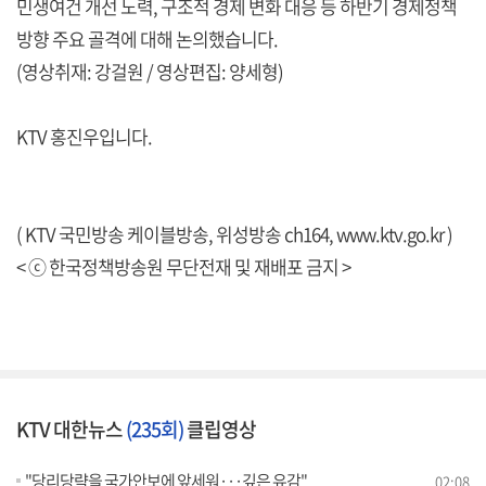
민생여건 개선 노력, 구조적 경제 변화 대응 등 하반기 경제정책
방향 주요 골격에 대해 논의했습니다.
(영상취재: 강걸원 / 영상편집: 양세형)
KTV 홍진우입니다.
( KTV 국민방송 케이블방송, 위성방송 ch164,
www.ktv.go.kr
)
< ⓒ 한국정책방송원 무단전재 및 재배포 금지 >
KTV 대한뉴스
(235회)
클립영상
"당리당략을 국가안보에 앞세워···깊은 유감"
02:08