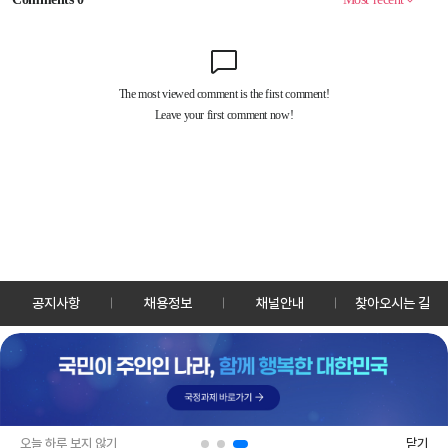
공지사항
채용정보
채널안내
찾아오시는 길
30128 세종특별자치시 정부2청사로 13 한국정책방송원 KTV
TEL: 044-204-8000
Copyrightⓒ KTV 국민방송 All Rights Reserved.
PC버전
앱 다운로드
오늘 하루 보지 않기
닫기