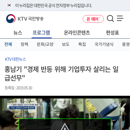
본
메
전
이 누리집은 대한민국 공식 전자정부 누리집입니다.
문
뉴
체
바
바
메
KTV 국민방송
온 에어
로
로
뉴
공식 누리집 주소 확인하기
메뉴 열기
가
가
바
go.kr 주소를 사용하는 누리집은 대한민국 정부기관이 관리하는 누리집입
기
기
로
뉴스
프로그램
온라인콘텐츠
편성표
니다.
가
이밖에 or.kr 또는 .kr등 다른 도메인 주소를 사용하고 있다면 아래 URL에
기
전체
정책
문화/교양
보도
특집
국가기념식
종영
서 도메인 주소를 확인해 보세요
운영중인 공식 누리집보기
KTV 대한뉴스
홍남기 "경제 반등 위해 기업투자 살리는 일
급선무"
등록일 : 2019.05.30