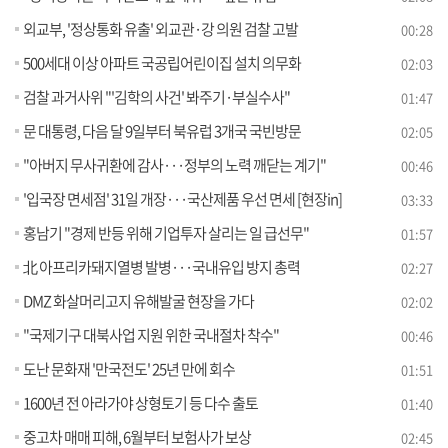
외교부, '정상통화 유출' 외교관·강 의원 검찰 고발
00:28
500세대 이상 아파트 국공립어린이집 설치 의무화
02:03
검찰 과거사위 "'김학의 사건' 봐주기·부실수사"
01:47
문 대통령, 다음 달 9일부터 북유럽 3개국 국빈방문
02:05
"아버지 무사귀환에 감사···정부의 노력 깨닫는 계기"
00:46
'입국장 면세점' 31일 개장···국산제품 우선 면세 [현장in]
03:33
홍남기 "경제 반등 위해 기업투자 살리는 일 급선무"
01:57
北 아프리카돼지열병 발병···국내유입 방지 총력
02:27
DMZ 화살머리고지 유해발굴 현장을 가다
02:02
"국제기구 대북사업 지원 위한 국내절차 착수"
00:46
도난 문화재 '만국전도' 25년 만에 회수
01:51
1600년 전 아라가야 상형토기 등 다수 출토
01:40
중고차 매매 피해, 6월부터 보험사가 보상
02:45