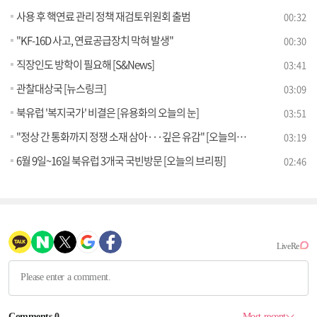
사용 후 핵연료 관리 정책 재검토위원회 출범
00:32
"KF-16D 사고, 연료공급장치 막혀 발생"
00:30
직장인도 방학이 필요해 [S&News]
03:41
관찰대상국 [뉴스링크]
03:09
북유럽 '복지국가' 비결은 [유용화의 오늘의 눈]
03:51
"정상 간 통화까지 정쟁 소재 삼아···깊은 유감" [오늘의 브리핑]
03:19
6월 9일~16일 북유럽 3개국 국빈방문 [오늘의 브리핑]
02:46