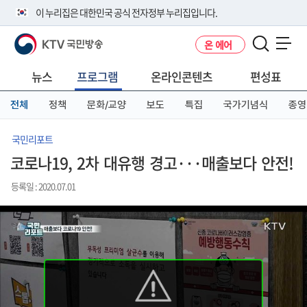
본
메
전
이 누리집은 대한민국 공식 전자정부 누리집입니다.
문
뉴
체
바
바
메
KTV 국민방송
온 에어
로
로
뉴
공식 누리집 주소 확인하기
메뉴 열기
가
가
바
go.kr 주소를 사용하는 누리집은 대한민국 정부기관이 관리하는 누리집입
기
기
로
뉴스
프로그램
온라인콘텐츠
편성표
니다.
가
이밖에 or.kr 또는 .kr등 다른 도메인 주소를 사용하고 있다면 아래 URL에
기
전체
정책
문화/교양
보도
특집
국가기념식
종영
서 도메인 주소를 확인해 보세요
운영중인 공식 누리집보기
국민리포트
코로나19, 2차 대유행 경고···매출보다 안전!
등록일 : 2020.07.01