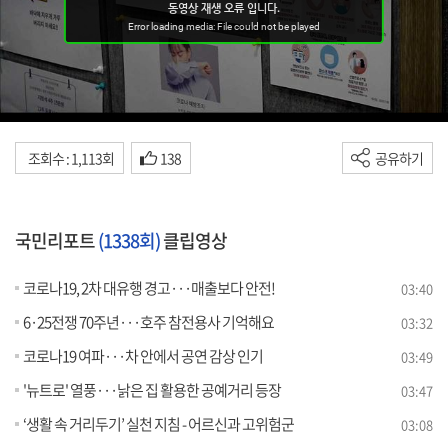
조회수 : 1,113회
138
공유하기
국민리포트
(1338회)
클립영상
코로나19, 2차 대유행 경고···매출보다 안전!
03:40
6·25전쟁 70주년···호주 참전용사 기억해요
03:32
코로나19 여파···차 안에서 공연 감상 인기
03:49
'뉴트로' 열풍···낡은 집 활용한 공예거리 등장
03:47
‘생활 속 거리두기’ 실천 지침 - 어르신과 고위험군
03:08