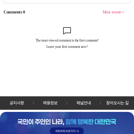
공지사항
채용정보
채널안내
찾아오시는 길
30128 세종특별자치시 정부2청사로 13 한국정책방송원 KTV
TEL: 044-204-8000
Copyrightⓒ KTV 국민방송 All Rights Reserved.