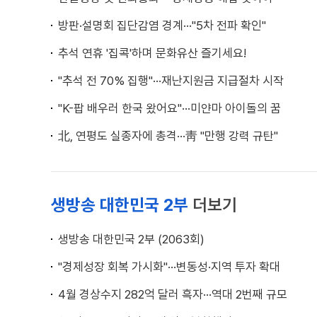
방판·설명회 집단감염 경계···"5차 전파 확인"
추석 연휴 '집콕'하며 문화유산 즐기세요!
"추석 전 70% 집행"···재난지원금 지급절차 시작
"K-팝 배우러 한국 왔어요"···미얀마 아이돌의 꿈
北, 연평도 실종자에 총격···靑 "만행 강력 규탄"
생방송 대한민국 2부
더보기
생방송 대한민국 2부 (2063회)
"경제성장 회복 가시화"···변동성·지역 투자 확대
4월 경상수지 282억 달러 흑자···역대 2번째 규모