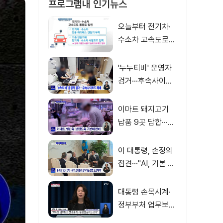
프로그램내 인기뉴스
오늘부터 전기차·
수소차 고속도로
통행료 50% 할인
'누누티비' 운영자
검거···후속사이트
도 폐쇄
이마트 돼지고기
납품 9곳 담합···과
징금 31억 원
이 대통령, 손정의
접견···"AI, 기본 인
프라로 누려야"
대통령 손목시계·
정부부처 업무보고
관련