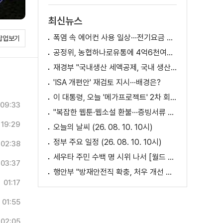
최신뉴스
폭염 속 에어컨 사용 일상···전기요금 줄이려면?
팝업보기
공정위, 농협하나로유통에 4억6천여만 원 과징금
재경부 "국내생산 세액공제, 국내 생산 기반이 취약한 '품목' 지원" [정책 바로보기]
'ISA 개편안' 재검토 지시···배경은?
이 대통령, 오늘 '메가프로젝트' 2차 회의 주재
09:33
"복잡한 웹툰·웹소설 환불···증빙서류 요구까지"
19:29
오늘의 날씨 (26. 08. 10. 10시)
정부 주요 일정 (26. 08. 10. 10시)
02:38
세우타 주민 수백 명 시위 나서 [월드 투데이]
03:37
행안부 "방재안전직 확충, 처우 개선 등 위한 제도개선 추진"
01:17
01:55
02:05