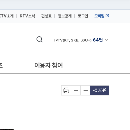
KTV소개
KTV소식
편성표
정보공개
로그인
모바일
164번
스카이라이프
검색
64번
채널안내 펼쳐
IPTV(KT, SKB, LGU+)
164번
스카이라이프
64번
IPTV(KT, SKB, LGU+)
츠
이용자 참여
164번
스카이라이프
공유