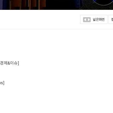
넓은화면
[경제&이슈]
s]