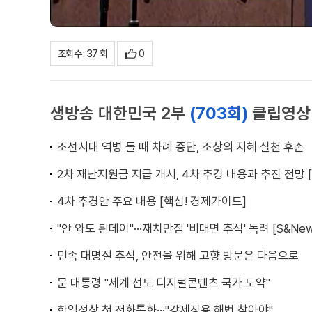
0
조회수 : 37 회
생방송 대한민국 2부
(703회)
클립영상
조선시대 역병 돌 때 차례 중단, 조상의 지혜 실천 후손
2차 재난지원금 지급 개시, 4차 추경 내용과 추진 전망 
4차 추경안 주요 내용 [핵심! 경제가이드]
"안 와도 된데이"···재치만점 '비대면 추석' 독려 [S&New
민족 대명절 추석, 안전을 위해 고향 방문은 다음으로
문 대통령 "세계 선도 디지털콘텐츠 국가 도약"
한일정상 첫 전화통화···"강제징용 해법 찾아야"