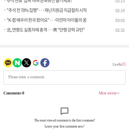
추석 연휴 '집콕'하며 문화유산 즐기세요!
02:13
"추석 전 70% 집행"···재난지원금 지급절차 시작
02:19
"K-팝 배우러 한국 왔어요"···미얀마 아이돌의 꿈
03:03
北, 연평도 실종자에 총격···靑 "만행 강력 규탄"
02:32