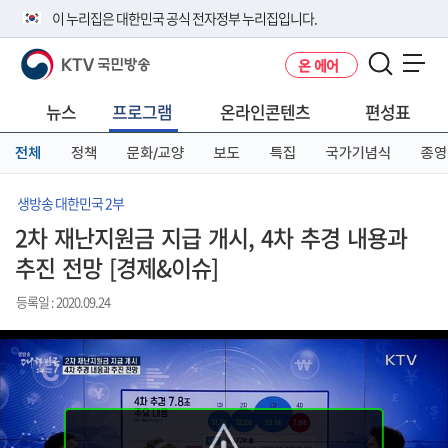
본
메
전
이 누리집은 대한민국 공식 전자정부 누리집입니다.
문
뉴
체
바
바
메
KTV 국민방송
온 에어
로
로
뉴
공식 누리집 주소 확인하기
메뉴 열기
가
가
바
go.kr 주소를 사용하는 누리집은 대한민국 정부기관이 관리하는 누리집입
기
기
로
뉴스
프로그램
온라인콘텐츠
편성표
니다.
가
이밖에 or.kr 또는 .kr등 다른 도메인 주소를 사용하고 있다면 아래 URL에
기
전체
정책
문화/교양
보도
특집
국가기념식
종영
서 도메인 주소를 확인해 보세요
운영중인 공식 누리집보기
생방송 대한민국 2부
2차 재난지원금 지급 개시, 4차 추경 내용과
추진 전망 [경제&이슈]
등록일 : 2020.09.24