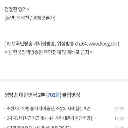
정철진 앵커>
(출연: 윤석천 / 경제평론가)
( KTV 국민방송 케이블방송, 위성방송 ch164,
www.ktv.go.kr
)
< ⓒ 한국정책방송원 무단전재 및 재배포 금지 >
생방송 대한민국 2부
(703회)
클립영상
조선시대 역병 돌 때 차례 중단, 조상의 지혜 실천 후손
09:33
2차 재난지원금 지급 개시, 4차 추경 내용과 추진 전망 [경제&이슈]
19:29
4차 추경안 주요 내용 [핵심! 경제가이드]
02:38