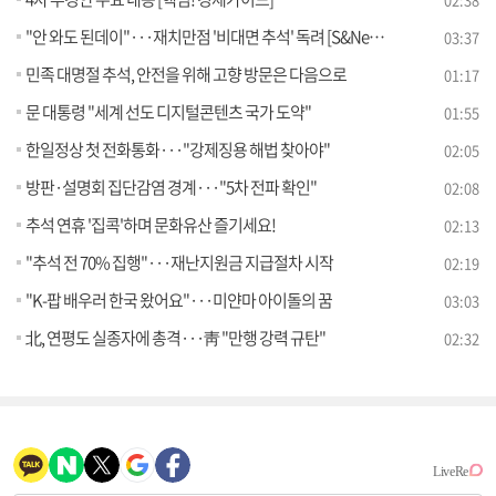
"안 와도 된데이"···재치만점 '비대면 추석' 독려 [S&News]
03:37
민족 대명절 추석, 안전을 위해 고향 방문은 다음으로
01:17
문 대통령 "세계 선도 디지털콘텐츠 국가 도약"
01:55
한일정상 첫 전화통화···"강제징용 해법 찾아야"
02:05
방판·설명회 집단감염 경계···"5차 전파 확인"
02:08
추석 연휴 '집콕'하며 문화유산 즐기세요!
02:13
"추석 전 70% 집행"···재난지원금 지급절차 시작
02:19
"K-팝 배우러 한국 왔어요"···미얀마 아이돌의 꿈
03:03
北, 연평도 실종자에 총격···靑 "만행 강력 규탄"
02:32