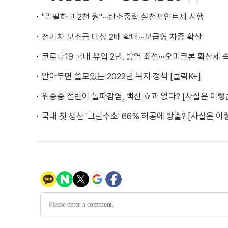
"리필하고 2천 원"···탄소중립 실천포인트제 시행
전기차 보조금 대상 2배 확대···보급형 차종 확산
코로나19 국내 유입 2년, 방역 최선···오미크론 확산세 
알아두면 쓸모있는 2022년 복지 정책 [클릭K+]
위중증 절반이 돌파감염, 백신 효과 없다? [사실은 이렇
국내 첫 생산 '그린수소' 66% 허공에 방출? [사실은 