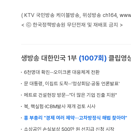
( KTV 국민방송 케이블방송, 위성방송 ch164,
www.
< ⓒ 한국정책방송원 무단전재 및 재배포 금지 >
생방송 대한민국 1부
(1007회)
클립영
6천명대 확진···오미크론 대응체계 전환
문 대통령, 이집트 도착···'정상회담·공동 언론발표'
메트로 건설현장 방문···"더 많은 기업 진출 지원"
북, 핵실험·ICBM발사 재개 검토 시사
홍 부총리 "경제 여러 제약···고차방정식 해법 찾아야"
소상공인 손실보상 500만 원 선지급 신청 시작