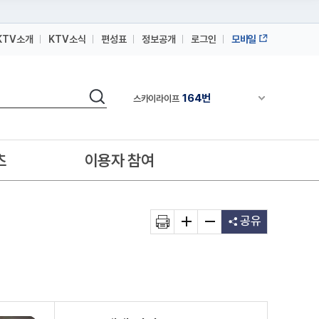
KTV소개
KTV소식
편성표
정보공개
로그인
모바일
164번
스카이라이프
64번
IPTV(KT, SKB, LGU+)
검색
164번
채널안내 펼쳐
스카이라이프
64번
IPTV(KT, SKB, LGU+)
164번
스카이라이프
츠
이용자 참여
공유