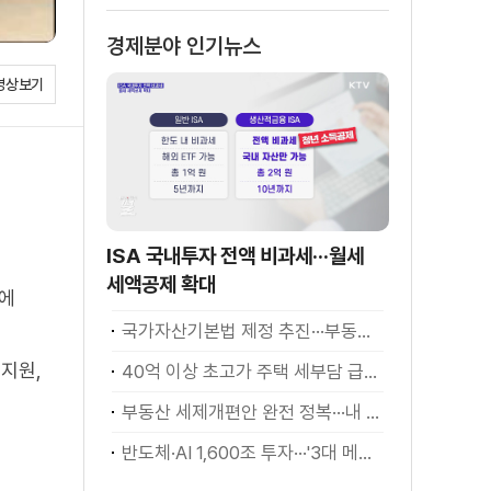
경제분야 인기뉴스
영상보기
ISA 국내투자 전액 비과세···월세
세액공제 확대
시에
국가자산기본법 제정 추진···부동산·주식 등 통합 관리
지원,
40억 이상 초고가 주택 세부담 급증···실수요자 보호 강화
부동산 세제개편안 완전 정복···내 세금 어떻게 달라지나? [K-정책 사용법]
반도체·AI 1,600조 투자···'3대 메가프로젝트' 속도