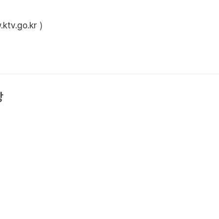
ktv.go.kr
)
상