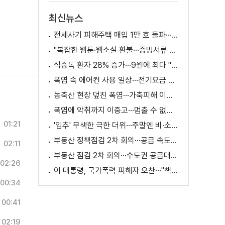
최신뉴스
전세사기 피해주택 매입 1만 호 돌파···피해 지원 속도
"복잡한 웹툰·웹소설 환불···증빙서류 요구까지"
식중독 환자 28% 증가···9월에 최다 "입추 방심 금물"
폭염 속 에어컨 사용 일상···전기요금 줄이려면?
농축산 현장 덮친 폭염···가축피해 이틀 새 28만 마리↑
폭염에 악취까지 이중고···멈출 수 없는 필수노동
01:21
'입추' 무색한 극한 더위···주말엔 비·소나기
부동산 정책점검 2차 회의···공급 속도전 본격화하나
02:11
부동산 점검 2차 회의···수도권 공급대책 논의
02:26
이 대통령, 국가폭력 피해자 오찬···"책임지고 치유"
00:34
00:41
02:19