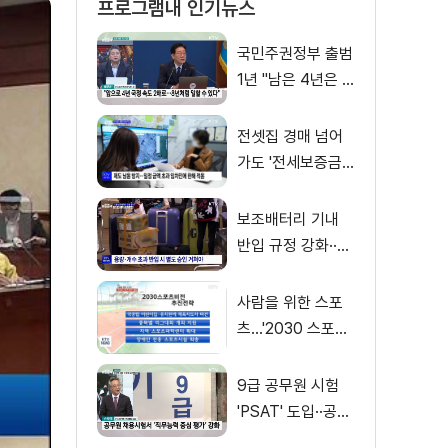
프로그램내 인기뉴스
국민주권정부 출범
1년 "남은 4년은 8
년처럼"
전셋집 경매 넘어
가도 '전세보증금'
먼저 돌려받는다
보조배터리 기내
반입 규정 강화··
·'수량·보관 제한'
사람을 위한 스포
츠…'2030 스포츠
비전' 공개
9급 공무원 시험
'PSAT' 도입··공정
채용 위한 변화는?