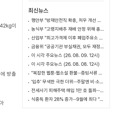
최신뉴스
행안부 "방재안전직 확충, 처우 개선 등 위한 제도개선 추진"
42kg이
농식부 "고랭지배추 재배 안정 위해 총력···배추가격 점차 안정세"
산업부 "최고가격제 이후 폐업주유소 증가? 사실 아냐"
금융위 "공공기관 부실채권, 모두 재정으로 보전되는 것 아냐"
이 시각 주요뉴스 (26. 08. 09. 12시)
이 시각 주요뉴스 (26. 08. 08. 12시)
"복잡한 웹툰·웹소설 환불···증빙서류 요구까지"
중에 방출
'입추' 무색한 극한 더위···주말엔 비·소나기
전세사기 피해주택 매입 1만 호 돌파···피해 지원 속도
식중독 환자 28% 증가···9월에 최다 "입추 방심 금물"
아