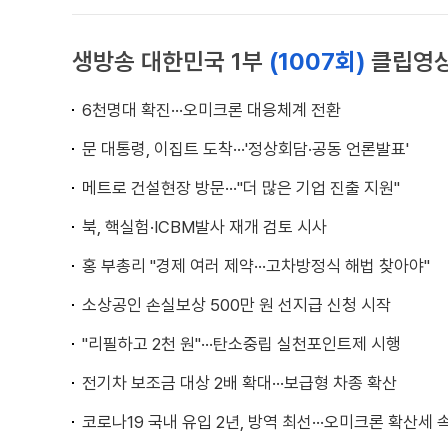
생방송 대한민국 1부
(1007회)
클립영
6천명대 확진···오미크론 대응체계 전환
문 대통령, 이집트 도착···'정상회담·공동 언론발표'
메트로 건설현장 방문···"더 많은 기업 진출 지원"
북, 핵실험·ICBM발사 재개 검토 시사
홍 부총리 "경제 여러 제약···고차방정식 해법 찾아야"
소상공인 손실보상 500만 원 선지급 신청 시작
"리필하고 2천 원"···탄소중립 실천포인트제 시행
전기차 보조금 대상 2배 확대···보급형 차종 확산
코로나19 국내 유입 2년, 방역 최선···오미크론 확산세 