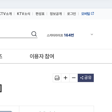
KTV소개
KTV소식
편성표
정보공개
로그인
모바일
164번
스카이라이프
64번
IPTV(KT, SKB, LGU+)
검색
164번
채널안내 펼쳐
스카이라이프
64번
IPTV(KT, SKB, LGU+)
164번
스카이라이프
츠
이용자 참여
공유
]