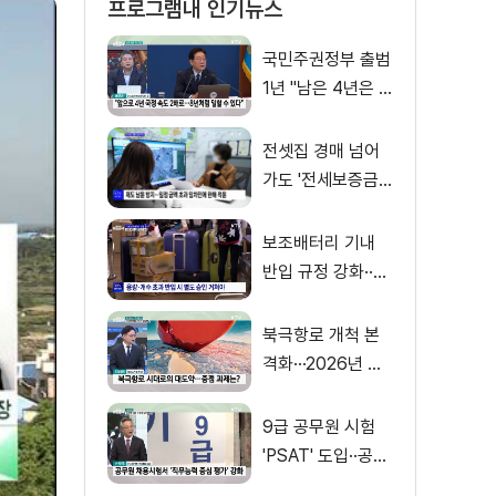
프로그램내 인기뉴스
국민주권정부 출범
1년 "남은 4년은 8
년처럼"
전셋집 경매 넘어
가도 '전세보증금'
먼저 돌려받는다
보조배터리 기내
반입 규정 강화··
·'수량·보관 제한'
북극항로 개척 본
격화···2026년 해
양수산부 업무계획
은?
9급 공무원 시험
'PSAT' 도입··공정
채용 위한 변화는?