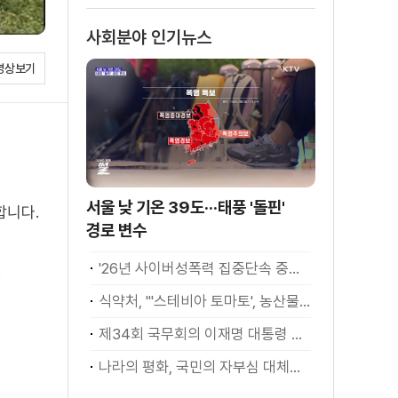
사회분야 인기뉴스
영상보기
서울 낮 기온 39도···태풍 '돌핀'
합니다.
경로 변수
'26년 사이버성폭력 집중단속 중간성과 발표···향후 추진계획은?
.
식약처, "'스테비아 토마토', 농산물 아닌 가공식품"
제34회 국무회의 이재명 대통령 모두발언
나라의 평화, 국민의 자부심 대체불가 대한민국 이재명 대통령 모두말씀