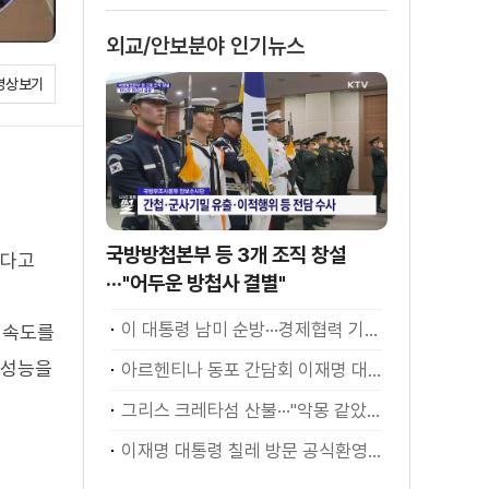
외교/안보분야 인기뉴스
영상보기
국방방첩본부 등 3개 조직 창설
됐다고
···"어두운 방첩사 결별"
이 대통령 남미 순방···경제협력 기대 성과는?
 속도를
탄성능을
아르헨티나 동포 간담회 이재명 대통령 모두발언
그리스 크레타섬 산불···"악몽 같았다" [월드 투데이]
이재명 대통령 칠레 방문 공식환영식