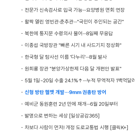
전문가 신속검사로 입국 가능···요양병원 면회 연장
활짝 열린 영빈관·춘추관···"국민이 주인되는 공간"
북한에 통지문 수령의사 물어···8일째 무응답
이종섭 국방장관 "빠른 시기 내 사드기지 정상화"
한국형 달 탐사선 이름 '다누리'···8월 발사
원희룡 장관 "분양가상한제 다음 달 개편안 발표"
5월 1일~20일 수출 24.1%↑···누적 무역적자 1백억달
신형 방탄 헬맷 개발···9mm 권총탄 방어
예비군 동원훈련 2년 만에 재개···6월 20일부터
발명으로 변하는 세상 [일상공감365]
차보다 사람이 먼저! 개정 도로교통법 시행 [클릭K+]