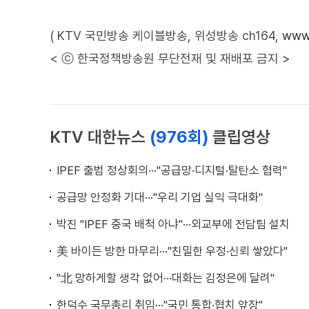
( KTV 국민방송 케이블방송, 위성방송 ch164,
www.
< ⓒ 한국정책방송원 무단전재 및 재배포 금지 >
KTV 대한뉴스
(976회)
클립영상
IPEF 출범 정상회의···"공급망·디지털·탈탄소 협력"
공급망 안정화 기대···"우리 기업 실익 극대화"
박진 "IPEF 중국 배척 아냐"···외교부에 전담팀 설치
美 바이든 방한 마무리···"친밀한 우정·신뢰 쌓았다"
"北 망하게할 생각 없어···대화는 김정은에 달려"
한덕수 국무총리 취임···"국민 통합·협치 앞장"