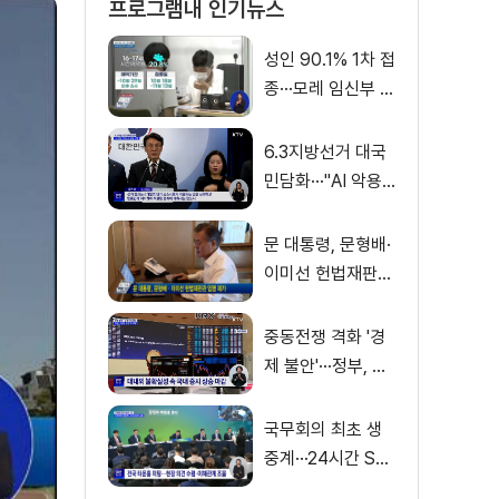
프로그램내 인기뉴스
성인 90.1% 1차 접
종···모레 임신부 사
전예약
6.3지방선거 대국
민담화···"AI 악용
가짜뉴스 처벌"
문 대통령, 문형배·
이미선 헌법재판관
임명 재가
중동전쟁 격화 '경
제 불안'···정부, 금
융·수출입 영향 최
소화
국무회의 최초 생
중계···24시간 SN
S 밀착소통