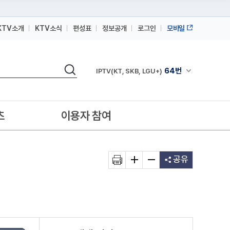
KTV소개
KTV소식
편성표
정보공개
로그인
모바일
164번
스카이라이프
검색
64번
채널안내 펼쳐
IPTV(KT, SKB, LGU+)
164번
스카이라이프
64번
IPTV(KT, SKB, LGU+)
츠
이용자 참여
164번
스카이라이프
공유