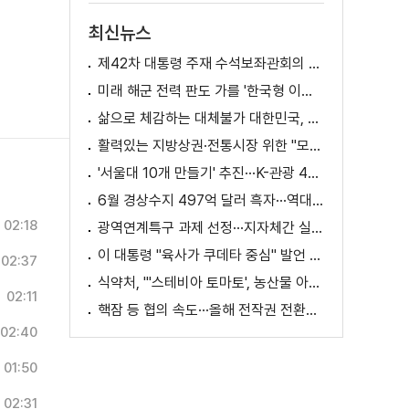
최신뉴스
제42차 대통령 주재 수석보좌관회의 이재명 대통령 모두말씀
미래 해군 전력 판도 가를 '한국형 이지스구축함' 건조 본격화 [K-정책 사용법]
삶으로 체감하는 대체불가 대한민국, 무엇이 달라지나? [정.주.행]
활력있는 지방상권·전통시장 위한 "모두의 상권 추진전략"
'서울대 10개 만들기' 추진···K-관광 4천만 시대 준비
6월 경상수지 497억 달러 흑자···역대 최대
02:18
광역연계특구 과제 선정···지자체간 실증 협력 확대
이 대통령 "육사가 쿠데타 중심" 발언 의미는?
02:37
식약처, "'스테비아 토마토', 농산물 아닌 가공식품"
02:11
핵잠 등 협의 속도···올해 전작권 전환시기 결정 추진
02:40
01:50
02:31