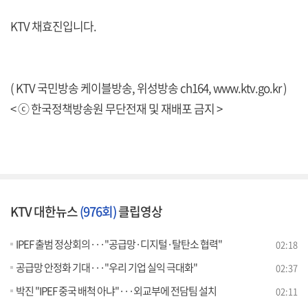
KTV 채효진입니다.
( KTV 국민방송 케이블방송, 위성방송 ch164,
www.ktv.go.kr
)
< ⓒ 한국정책방송원 무단전재 및 재배포 금지 >
KTV 대한뉴스
(976회)
클립영상
IPEF 출범 정상회의···"공급망·디지털·탈탄소 협력"
02:18
공급망 안정화 기대···"우리 기업 실익 극대화"
02:37
박진 "IPEF 중국 배척 아냐"···외교부에 전담팀 설치
02:11