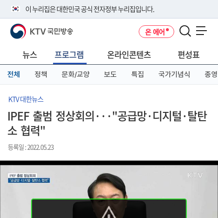
본
메
전
이 누리집은 대한민국 공식 전자정부 누리집입니다.
문
뉴
체
바
바
메
KTV 국민방송
온 에어
로
로
뉴
공식 누리집 주소 확인하기
메뉴 열기
가
가
바
go.kr 주소를 사용하는 누리집은 대한민국 정부기관이 관리하는 누리집입
기
기
로
뉴스
프로그램
온라인콘텐츠
편성표
니다.
가
이밖에 or.kr 또는 .kr등 다른 도메인 주소를 사용하고 있다면 아래 URL에
기
전체
정책
문화/교양
보도
특집
국가기념식
종영
서 도메인 주소를 확인해 보세요
운영중인 공식 누리집보기
KTV 대한뉴스
IPEF 출범 정상회의···"공급망·디지털·탈탄
소 협력"
등록일 : 2022.05.23