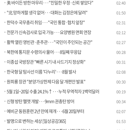
美 바이든 방한 마무리···"친밀한 우정·신뢰 쌓았다"
02:40
"北 망하게할 생각 없어···대화는 김정은에 달려"
01:50
한덕수 국무총리 취임···"국민 통합·협치 앞장"
02:31
전문가 신속검사로 입국 가능···요양병원 면회 연장
02:12
활짝 열린 영빈관·춘추관···"국민이 주인되는 공간"
02:27
북한에 통지문 수령의사 물어···8일째 무응답
00:28
이종섭 국방장관 "빠른 시기 내 사드기지 정상화"
00:31
한국형 달 탐사선 이름 '다누리'···8월 발사
02:08
원희룡 장관 "분양가상한제 다음 달 개편안 발표"
00:30
5월 1일~20일 수출 24.1%↑···누적 무역적자 1백억달러
00:19
신형 방탄 헬맷 개발···9mm 권총탄 방어
00:34
예비군 동원훈련 2년 만에 재개···6월 20일부터
02:07
발명으로 변하는 세상 [일상공감365]
01:53