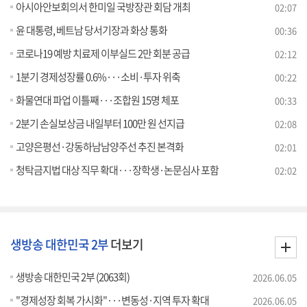
아시아안보회의서 한미일 국방장관 회담 개최
02:07
윤 대통령, 베트남 당서기장과 화상 통화
00:36
코로나19 예방 치료제 이부실드 2만 회분 공급
02:12
1분기 경제성장률 0.6%···소비·투자 위축
00:22
화물연대 파업 이틀째···조합원 15명 체포
00:33
2분기 손실보상금 내일부터 100만 원 선지급
02:08
고양은평선·강동하남남양주선 추진 본격화
02:01
청탁금지법 대상 직무 확대···장학생·논문심사 포함
02:02
생방송 대한민국 2부
더보기
생방송 대한민국 2부 (2063회)
2026.06.05
"경제성장 회복 가시화"···변동성·지역 투자 확대
2026.06.05