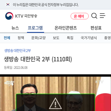
본
메
전
이 누리집은 대한민국 공식 전자정부 누리집입니다.
문
뉴
체
바
바
메
KTV 국민방송
온 에어
로
로
뉴
공식 누리집 주소 확인하기
메뉴 열기
가
가
바
go.kr 주소를 사용하는 누리집은 대한민국 정부기관이 관리하는 누리집입
기
기
로
뉴스
프로그램
온라인콘텐츠
편성표
니다.
가
이밖에 or.kr 또는 .kr등 다른 도메인 주소를 사용하고 있다면 아래 URL에
기
전체
정책
문화/교양
보도
특집
국가기념식
종영
서 도메인 주소를 확인해 보세요
운영중인 공식 누리집보기
생방송 대한민국 2부
생방송 대한민국 2부 (1110회)
등록일 : 2022.06.08