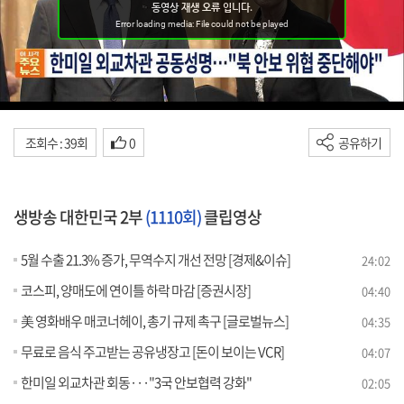
조회수 : 39회
0
공유하기
생방송 대한민국 2부
(1110회)
클립영상
5월 수출 21.3% 증가, 무역수지 개선 전망 [경제&이슈]
24:02
코스피, 양매도에 연이틀 하락 마감 [증권시장]
04:40
美 영화배우 매코너헤이, 총기 규제 촉구 [글로벌뉴스]
04:35
무료로 음식 주고받는 공유냉장고 [돈이 보이는 VCR]
04:07
한미일 외교차관 회동···"3국 안보협력 강화"
02:05