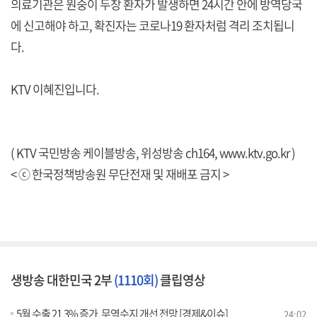
의료기관은 원숭이 두창 환자가 발생하면 24시간 안에 방역당국
에 신고해야 하고, 확진자는 코로나19 환자처럼 격리 조치됩니
다.
KTV 이혜진입니다.
( KTV 국민방송 케이블방송, 위성방송 ch164,
www.ktv.go.kr
)
< ⓒ 한국정책방송원 무단전재 및 재배포 금지 >
생방송 대한민국 2부
(1110회)
클립영상
5월 수출 21.3% 증가, 무역수지 개선 전망 [경제&이슈]
24:02