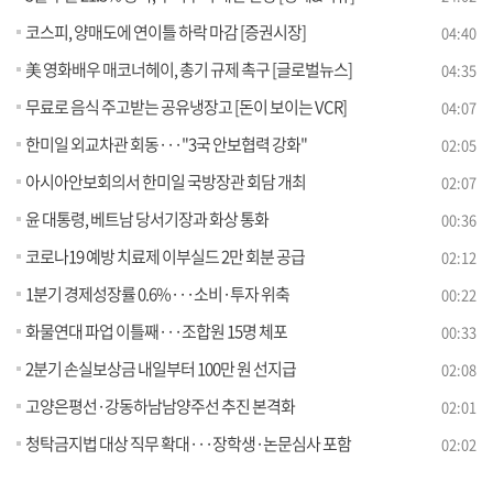
코스피, 양매도에 연이틀 하락 마감 [증권시장]
04:40
美 영화배우 매코너헤이, 총기 규제 촉구 [글로벌뉴스]
04:35
무료로 음식 주고받는 공유냉장고 [돈이 보이는 VCR]
04:07
한미일 외교차관 회동···"3국 안보협력 강화"
02:05
아시아안보회의서 한미일 국방장관 회담 개최
02:07
윤 대통령, 베트남 당서기장과 화상 통화
00:36
코로나19 예방 치료제 이부실드 2만 회분 공급
02:12
1분기 경제성장률 0.6%···소비·투자 위축
00:22
화물연대 파업 이틀째···조합원 15명 체포
00:33
2분기 손실보상금 내일부터 100만 원 선지급
02:08
고양은평선·강동하남남양주선 추진 본격화
02:01
청탁금지법 대상 직무 확대···장학생·논문심사 포함
02:02