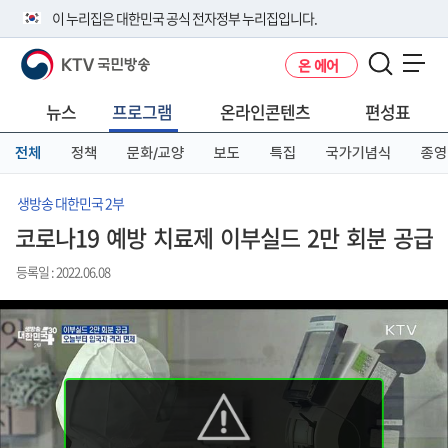
본
메
전
이 누리집은 대한민국 공식 전자정부 누리집입니다.
문
뉴
체
바
바
메
KTV 국민방송
온 에어
로
로
뉴
공식 누리집 주소 확인하기
메뉴 열기
가
가
바
go.kr 주소를 사용하는 누리집은 대한민국 정부기관이 관리하는 누리집입
기
기
로
뉴스
프로그램
온라인콘텐츠
편성표
니다.
가
이밖에 or.kr 또는 .kr등 다른 도메인 주소를 사용하고 있다면 아래 URL에
기
전체
정책
문화/교양
보도
특집
국가기념식
종영
서 도메인 주소를 확인해 보세요
운영중인 공식 누리집보기
생방송 대한민국 2부
코로나19 예방 치료제 이부실드 2만 회분 공급
등록일 : 2022.06.08