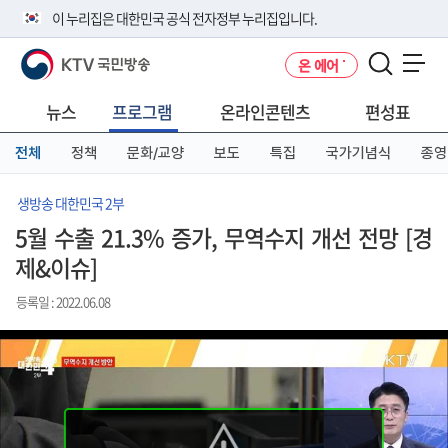
본
메
전
이 누리집은 대한민국 공식 전자정부 누리집입니다.
문
뉴
체
바
바
메
KTV 국민방송
온 에어
로
로
뉴
공식 누리집 주소 확인하기
메뉴 열기
가
가
바
go.kr 주소를 사용하는 누리집은 대한민국 정부기관이 관리하는 누리집입
기
기
로
뉴스
프로그램
온라인콘텐츠
편성표
니다.
가
이밖에 or.kr 또는 .kr등 다른 도메인 주소를 사용하고 있다면 아래 URL에
기
전체
정책
문화/교양
보도
특집
국가기념식
종영
서 도메인 주소를 확인해 보세요
운영중인 공식 누리집보기
생방송 대한민국 2부
5월 수출 21.3% 증가, 무역수지 개선 전망 [경
제&이슈]
등록일 : 2022.06.08