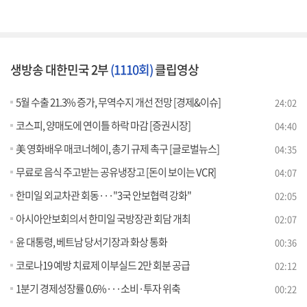
생방송 대한민국 2부
(1110회)
클립영상
5월 수출 21.3% 증가, 무역수지 개선 전망 [경제&이슈]
24:02
코스피, 양매도에 연이틀 하락 마감 [증권시장]
04:40
美 영화배우 매코너헤이, 총기 규제 촉구 [글로벌뉴스]
04:35
무료로 음식 주고받는 공유냉장고 [돈이 보이는 VCR]
04:07
한미일 외교차관 회동···"3국 안보협력 강화"
02:05
아시아안보회의서 한미일 국방장관 회담 개최
02:07
윤 대통령, 베트남 당서기장과 화상 통화
00:36
코로나19 예방 치료제 이부실드 2만 회분 공급
02:12
1분기 경제성장률 0.6%···소비·투자 위축
00:22