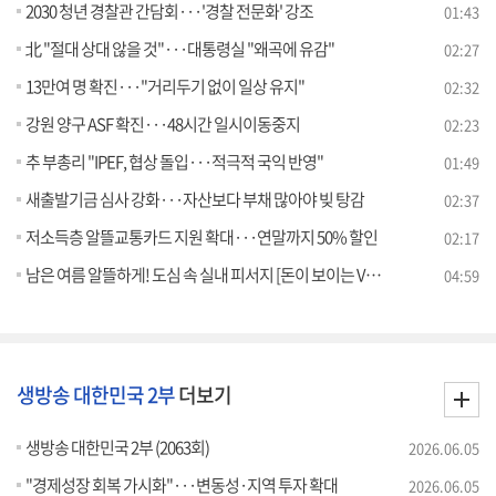
2030 청년 경찰관 간담회···'경찰 전문화' 강조
01:43
北 "절대 상대 않을 것"···대통령실 "왜곡에 유감"
02:27
13만여 명 확진···"거리두기 없이 일상 유지"
02:32
강원 양구 ASF 확진···48시간 일시이동중지
02:23
추 부총리 "IPEF, 협상 돌입···적극적 국익 반영"
01:49
새출발기금 심사 강화···자산보다 부채 많아야 빚 탕감
02:37
저소득층 알뜰교통카드 지원 확대···연말까지 50% 할인
02:17
남은 여름 알뜰하게! 도심 속 실내 피서지 [돈이 보이는 VCR]
04:59
생방송 대한민국 2부
더보기
생방송 대한민국 2부 (2063회)
2026.06.05
"경제성장 회복 가시화"···변동성·지역 투자 확대
2026.06.05