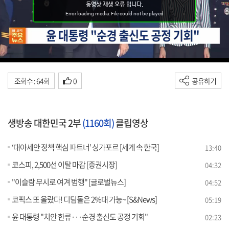
조회수 : 64회
0
공유하기
생방송 대한민국 2부
(1160회)
클립영상
‘대아세안 정책 핵심 파트너’ 싱가포르 [세계 속 한국]
13:40
코스피, 2,500선 이탈 마감 [증권시장]
04:32
"이슬람 무시로 여겨 범행" [글로벌뉴스]
04:52
코픽스 또 올랐다! 디딤돌은 2%대 가능~ [S&News]
05:19
윤 대통령 "치안 한류···순경 출신도 공정 기회"
02:23