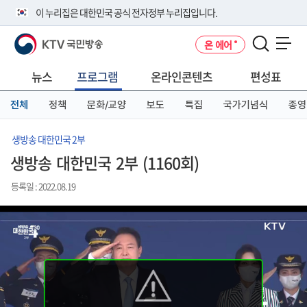
본
메
전
이 누리집은 대한민국 공식 전자정부 누리집입니다.
문
뉴
체
바
바
메
KTV 국민방송
온 에어
로
로
뉴
공식 누리집 주소 확인하기
메뉴 열기
가
가
바
go.kr 주소를 사용하는 누리집은 대한민국 정부기관이 관리하는 누리집입
기
기
로
뉴스
프로그램
온라인콘텐츠
편성표
니다.
가
이밖에 or.kr 또는 .kr등 다른 도메인 주소를 사용하고 있다면 아래 URL에
기
전체
정책
문화/교양
보도
특집
국가기념식
종영
서 도메인 주소를 확인해 보세요
운영중인 공식 누리집보기
생방송 대한민국 2부
생방송 대한민국 2부 (1160회)
등록일 : 2022.08.19