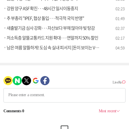
강원 양구 ASF 확진···48시간 일시이동중지
02:23
추 부총리 "IPEF, 협상 돌입···적극적 국익 반영"
01:49
새출발기금 심사 강화···자산보다 부채 많아야 빚 탕감
02:37
저소득층 알뜰교통카드 지원 확대···연말까지 50% 할인
02:17
남은 여름 알뜰하게! 도심 속 실내 피서지 [돈이 보이는 VCR]
04:59