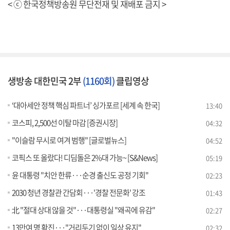
< ⓒ 한국정책방송원 무단전재 및 재배포 금지 >
생방송 대한민국 2부
(1160회)
클립영상
‘대아세안 정책 핵심 파트너’ 싱가포르 [세계 속 한국]
13:40
코스피, 2,500선 이탈 마감 [증권시장]
04:32
"이슬람 무시로 여겨 범행" [글로벌뉴스]
04:52
코픽스 또 올랐다! 디딤돌은 2%대 가능~ [S&News]
05:19
윤 대통령 "치안 한류···순경 출신도 공정 기회"
02:23
2030 청년 경찰관 간담회···'경찰 전문화' 강조
01:43
北 "절대 상대 않을 것"···대통령실 "왜곡에 유감"
02:27
13만여 명 확진···"거리두기 없이 일상 유지"
02:32