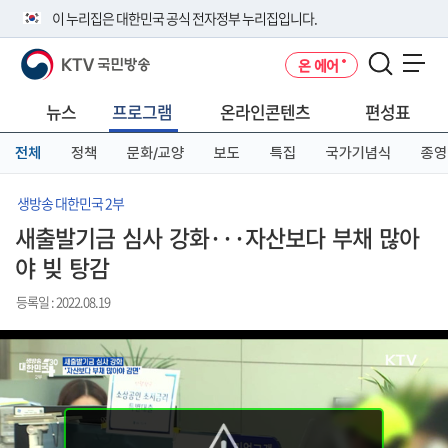
본
메
전
이 누리집은 대한민국 공식 전자정부 누리집입니다.
문
뉴
체
바
바
메
KTV 국민방송
온 에어
로
로
뉴
공식 누리집 주소 확인하기
메뉴 열기
가
가
바
go.kr 주소를 사용하는 누리집은 대한민국 정부기관이 관리하는 누리집입
기
기
로
뉴스
프로그램
온라인콘텐츠
편성표
니다.
가
이밖에 or.kr 또는 .kr등 다른 도메인 주소를 사용하고 있다면 아래 URL에
기
전체
정책
문화/교양
보도
특집
국가기념식
종영
서 도메인 주소를 확인해 보세요
운영중인 공식 누리집보기
생방송 대한민국 2부
새출발기금 심사 강화···자산보다 부채 많아
야 빚 탕감
등록일 : 2022.08.19