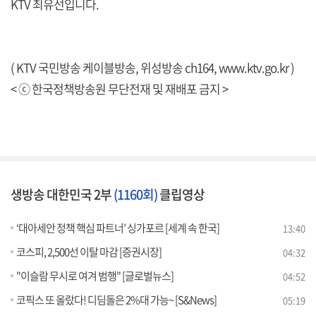
KTV 최유선입니다.
( KTV 국민방송 케이블방송, 위성방송 ch164,
www.ktv.go.kr
)
< ⓒ 한국정책방송원 무단전재 및 재배포 금지 >
생방송 대한민국 2부
(1160회)
클립영상
‘대아세안 정책 핵심 파트너’ 싱가포르 [세계 속 한국]
13:40
코스피, 2,500선 이탈 마감 [증권시장]
04:32
"이슬람 무시로 여겨 범행" [글로벌뉴스]
04:52
코픽스 또 올랐다! 디딤돌은 2%대 가능~ [S&News]
05:19