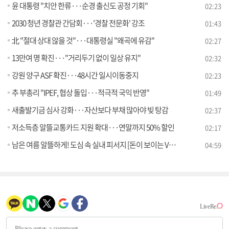
윤 대통령 "치안 한류···순경 출신도 공정 기회"
02:23
2030 청년 경찰관 간담회···'경찰 전문화' 강조
01:43
北 "절대 상대 않을 것"···대통령실 "왜곡에 유감"
02:27
13만여 명 확진···"거리두기 없이 일상 유지"
02:32
강원 양구 ASF 확진···48시간 일시이동중지
02:23
추 부총리 "IPEF, 협상 돌입···적극적 국익 반영"
01:49
새출발기금 심사 강화···자산보다 부채 많아야 빚 탕감
02:37
저소득층 알뜰교통카드 지원 확대···연말까지 50% 할인
02:17
남은 여름 알뜰하게! 도심 속 실내 피서지 [돈이 보이는 VCR]
04:59