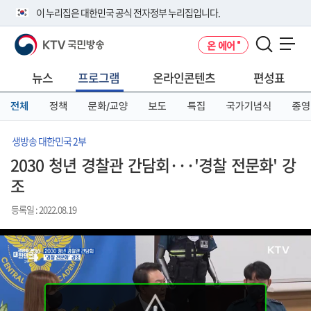
본
메
전
이 누리집은 대한민국 공식 전자정부 누리집입니다.
문
뉴
체
바
바
메
KTV 국민방송
온 에어
로
로
뉴
공식 누리집 주소 확인하기
메뉴 열기
가
가
바
go.kr 주소를 사용하는 누리집은 대한민국 정부기관이 관리하는 누리집입
기
기
로
뉴스
프로그램
온라인콘텐츠
편성표
니다.
가
이밖에 or.kr 또는 .kr등 다른 도메인 주소를 사용하고 있다면 아래 URL에
기
전체
정책
문화/교양
보도
특집
국가기념식
종영
서 도메인 주소를 확인해 보세요
운영중인 공식 누리집보기
생방송 대한민국 2부
2030 청년 경찰관 간담회···'경찰 전문화' 강
조
등록일 : 2022.08.19