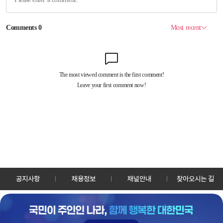
공지사항
채용정보
채널안내
찾아오시는 길
30128 세종특별자치시 정부2청사로 13 한국정책방송원 KTV
TEL: 044-204-8000
Copyrightⓒ KTV 국민방송 All Rights Reserved.