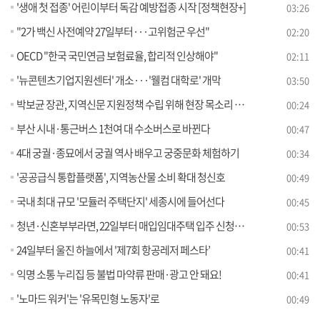
'생애 첫 접종' 어린이부터 독감 예방접종 시작 [정책현장+]
03:26
"2가 백신 사전예약 27일부터···고위험군 우선"
02:20
OECD "한국 국민연금 보험료율, 합리적 인상해야"
02:11
'뉴콘텐츠기업지원센터' 개소···'웰컴 대학로' 개막
03:50
박보균 장관, 지역신문 지원정책 수립 위해 현장 목소리 청취
00:24
부산 시내·통근버스 1천여 대 수소버스로 바뀐다
00:47
4대 궁궐·종묘에서 궁궐 역사 배우고 궁중문화 체험하기
00:34
'공공급식 통합플랫폼', 지역농산물 소비 확대 청신호
00:49
국내 최대 규모 '모듈러 주택단지' 세종시에 들어선다
00:45
청년·신혼부부라면, 22일부터 매입임대주택 입주 신청하세요
00:53
24일부터 울진 하늘에서 '제7회 항공레저 페스타’
00:41
익명 소통 누리집 등 불법 마약류 판매·광고 안 돼요!
00:41
'노마드 워커'는 '유목민형 노동자'로
00:49