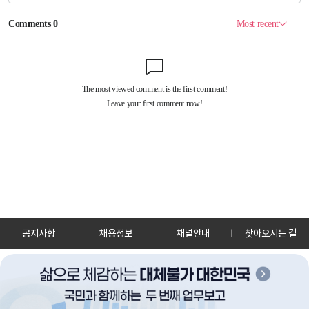
공지사항
채용정보
채널안내
찾아오시는 길
30128 세종특별자치시 정부2청사로 13 한국정책방송원 KTV
TEL: 044-204-8000
Copyrightⓒ KTV 국민방송 All Rights Reserved.