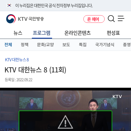
본
메
전
이 누리집은 대한민국 공식 전자정부 누리집입니다.
문
뉴
체
바
바
메
KTV 국민방송
온 에어
로
로
뉴
공식 누리집 주소 확인하기
메뉴 열기
가
가
바
go.kr 주소를 사용하는 누리집은 대한민국 정부기관이 관리하는 누리집입
기
기
로
뉴스
프로그램
온라인콘텐츠
편성표
니다.
가
이밖에 or.kr 또는 .kr등 다른 도메인 주소를 사용하고 있다면 아래 URL에
기
전체
정책
문화/교양
보도
특집
국가기념식
종영
서 도메인 주소를 확인해 보세요
운영중인 공식 누리집보기
KTV 대한뉴스 8
KTV 대한뉴스 8 (11회)
등록일 : 2022.09.22