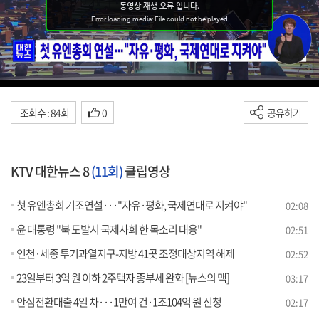
조회수 : 84회
0
공유하기
KTV 대한뉴스 8
(11회)
클립영상
첫 유엔총회 기조연설···"자유·평화, 국제연대로 지켜야"
02:08
윤 대통령 "북 도발시 국제사회 한 목소리 대응"
02:51
인천·세종 투기과열지구-지방 41곳 조정대상지역 해제
02:52
23일부터 3억 원 이하 2주택자 종부세 완화 [뉴스의 맥]
03:17
안심전환대출 4일 차···1만여 건·1조104억 원 신청
02:17