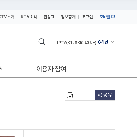
KTV소개
KTV소식
편성표
정보공개
로그인
모바일
164번
스카이라이프
검색
64번
채널안내 펼쳐
IPTV(KT, SKB, LGU+)
164번
스카이라이프
64번
IPTV(KT, SKB, LGU+)
츠
이용자 참여
164번
스카이라이프
공유