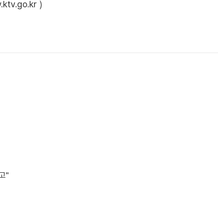
ktv.go.kr
)
고"