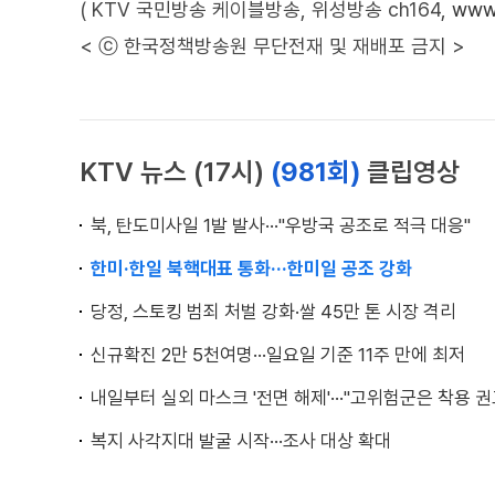
( KTV 국민방송 케이블방송, 위성방송 ch164,
www.
< ⓒ 한국정책방송원 무단전재 및 재배포 금지 >
KTV 뉴스 (17시)
(981회)
클립영상
북, 탄도미사일 1발 발사···"우방국 공조로 적극 대응"
한미·한일 북핵대표 통화···한미일 공조 강화
당정, 스토킹 범죄 처벌 강화·쌀 45만 톤 시장 격리
신규확진 2만 5천여명···일요일 기준 11주 만에 최저
내일부터 실외 마스크 '전면 해제'···"고위험군은 착용 권
복지 사각지대 발굴 시작···조사 대상 확대