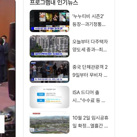
프로그램내 인기뉴스
'누누티비 시즌2'
등장···과기정통부
"접속 차단 강화"
오늘부터 다주택자
양도세 중과···최고
세율 82.5%
중국 단체관광객 2
9일부터 무비자 입
국···내년 6월까지
ISA 드디어 출
시…"수수료 등 꼼
꼼히 따져봐야"
10월 2일 임시공휴
일 확정…열흘간 황
금연휴