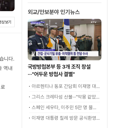
외교/안보분야 인기뉴스
영상보기
습니다.
국방방첩본부 등 3개 조직 창설
와 역내
···"어두운 방첩사 결별"
아르헨티나 동포 간담회 이재명 대통령 모두발언
기로
그리스 크레타섬 산불···"악몽 같았다" [월드 투데이]
스페인 세우타, 이주민 5만 명 몰려 [월드 투데이]
이재명 대통령 칠레 방문 공식환영식