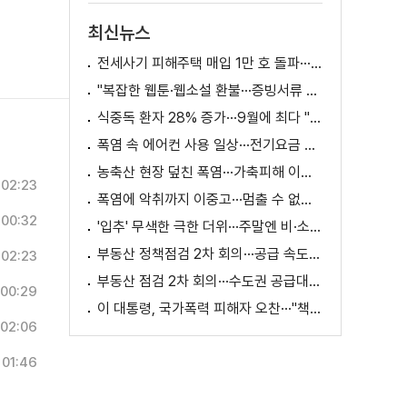
최신뉴스
전세사기 피해주택 매입 1만 호 돌파···피해 지원 속도
"복잡한 웹툰·웹소설 환불···증빙서류 요구까지"
식중독 환자 28% 증가···9월에 최다 "입추 방심 금물"
폭염 속 에어컨 사용 일상···전기요금 줄이려면?
농축산 현장 덮친 폭염···가축피해 이틀 새 28만 마리↑
02:23
폭염에 악취까지 이중고···멈출 수 없는 필수노동
00:32
'입추' 무색한 극한 더위···주말엔 비·소나기
부동산 정책점검 2차 회의···공급 속도전 본격화하나
02:23
부동산 점검 2차 회의···수도권 공급대책 논의
00:29
이 대통령, 국가폭력 피해자 오찬···"책임지고 치유"
02:06
01:46