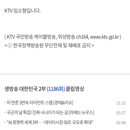
KTV 임소형입니다.
( KTV 국민방송 케이블방송, 위성방송 ch164,
www.ktv.go.kr
)
< ⓒ 한국정책방송원 무단전재 및 재배포 금지 >
생방송 대한민국 2부
(1186회)
클립영상
미 연준 3연속 자이언트 스텝 [경제&이슈]
21:22
국군의 날 특집! 진짜 사나이가 되는 길 [라떼는 뉴우스]
05:27
"AI 경쟁력 세계 3위···데이터시장 50조 규모로 확대"
02:08