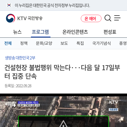
본
메
전
이 누리집은 대한민국 공식 전자정부 누리집입니다.
문
뉴
체
바
바
메
KTV 국민방송
온 에어
로
로
뉴
공식 누리집 주소 확인하기
메뉴 열기
가
가
바
go.kr 주소를 사용하는 누리집은 대한민국 정부기관이 관리하는 누리집입
기
기
로
뉴스
프로그램
온라인콘텐츠
편성표
니다.
가
이밖에 or.kr 또는 .kr등 다른 도메인 주소를 사용하고 있다면 아래 URL에
기
전체
정책
문화/교양
보도
특집
국가기념식
종영
서 도메인 주소를 확인해 보세요
운영중인 공식 누리집보기
생방송 대한민국 2부
건설현장 불법행위 막는다···다음 달 17일부
터 집중 단속
등록일 : 2022.09.28