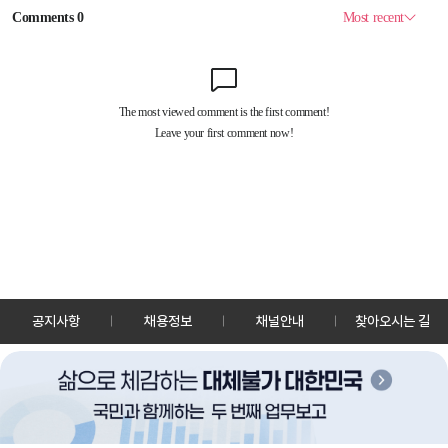
공지사항
채용정보
채널안내
찾아오시는 길
30128 세종특별자치시 정부2청사로 13 한국정책방송원 KTV
TEL: 044-204-8000
Copyrightⓒ KTV 국민방송 All Rights Reserved.
PC버전
앱 다운로드