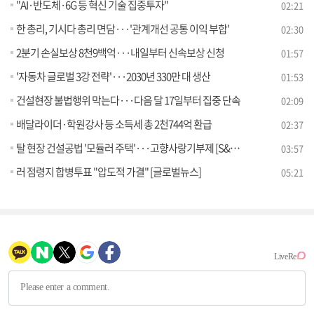
"AI·반도체·6G 등 혁신 기술 집중투자"
02:21
한 총리, 기시다 총리 면담···'관계개선 공통 이익 부합'
02:30
2분기 손실보상 8천9백억···내일부터 신속보상 신청
01:57
'자동차 글로벌 3강 전략'···2030년 330만 대 생산
01:53
건설현장 불법행위 막는다···다음 달 17일부터 집중 단속
02:09
배달라이더·학원강사 등 소득세 총 2천744억 환급
02:37
탈 현장 건설공법 '모듈러 주택'···고향사랑기부제 [S&News]
03:57
러 점령지 합병투표 "압도적 가결" [글로벌뉴스]
05:21