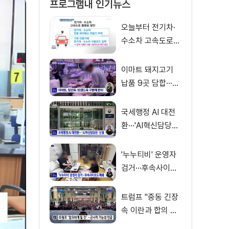
프로그램내 인기뉴스
오늘부터 전기차·
수소차 고속도로
통행료 50% 할인
이마트 돼지고기
납품 9곳 담합···과
징금 31억 원
국세행정 AI 대전
환···'AI혁신담당관'
신설
'누누티비' 운영자
검거···후속사이트
도 폐쇄
트럼프 "중동 긴장
속 이란과 합의 기
대" [글로벌 핫이