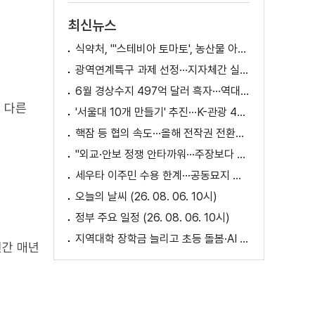
최신뉴스
식약처, "'스테비아 토마토', 농산물 아닌 가공식품"
광역연계특구 과제 선정···지자체간 실증 협력 확대
6월 경상수지 497억 달러 흑자···역대 최대
외 다른
'서울대 10개 만들기' 추진···K-관광 4천만 시대 준비
핵잠 등 협의 속도···올해 전작권 전환시기 결정 추진
"외교·안보 정쟁 안타까워···주장보다 실천 중요"
세우타 이주민 수용 한계···공동묘지 임시 거처 [월드 투데이]
오늘의 날씨 (26. 08. 06. 10시)
정부 주요 일정 (26. 08. 06. 10시)
지역대학 장학금 늘리고 초등 돌봄·AI 교육 확대
년간 매년