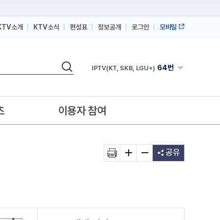
KTV소개
KTV소식
편성표
정보공개
로그인
모바일
164번
스카이라이프
검색
64번
채널안내 펼쳐
IPTV(KT, SKB, LGU+)
164번
스카이라이프
64번
IPTV(KT, SKB, LGU+)
츠
이용자 참여
164번
스카이라이프
공유