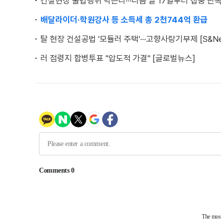
건설현장 불법행위 막는다···다음 달 17일부터 집중 단
배달라이더·학원강사 등 소득세 총 2천744억 환급
탈 현장 건설공법 '모듈러 주택'···고향사랑기부제 [S&Ne
러 점령지 합병투표 "압도적 가결" [글로벌뉴스]