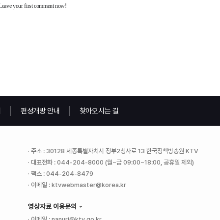
내
편성개방 안내
찾아오시는 길
주소 : 30128 세종특별자치시 정부2청사로 13 한국정책방송원 KTV
대표전화 : 044-204-8000 (월~금 09:00~18:00, 공휴일 제외)
팩스 : 044-204-8479
이메일 : ktvwebmaster@korea.kr
영상자료 이용문의
이메일 : nanuri@ktv.go.kr