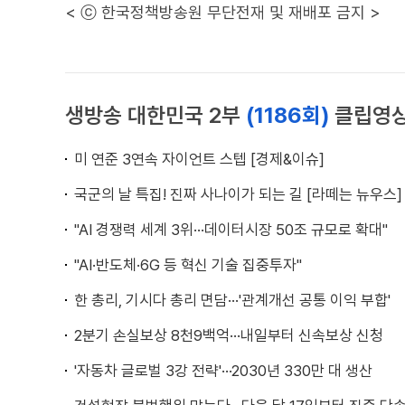
< ⓒ 한국정책방송원 무단전재 및 재배포 금지 >
생방송 대한민국 2부
(1186회)
클립영
미 연준 3연속 자이언트 스텝 [경제&이슈]
국군의 날 특집! 진짜 사나이가 되는 길 [라떼는 뉴우스]
"AI 경쟁력 세계 3위···데이터시장 50조 규모로 확대"
"AI·반도체·6G 등 혁신 기술 집중투자"
한 총리, 기시다 총리 면담···'관계개선 공통 이익 부합'
2분기 손실보상 8천9백억···내일부터 신속보상 신청
'자동차 글로벌 3강 전략'···2030년 330만 대 생산