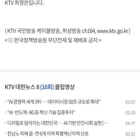
KTV 최영은입니다.
( KTV 국민방송 케이블방송, 위성방송 ch164,
www.ktv.go.kr
)
< ⓒ 한국정책방송원 무단전재 및 재배포 금지 >
KTV 대한뉴스 8
(16회)
클립영상
"AI 경쟁력 세계 3위···데이터시장 50조 규모로 확대"
02:07
"AI·반도체·6G 등 혁신 기술 집중투자"
02:20
디지털로 달라지는 대한민국···AI 기반 안전사회 실현 [뉴스의 맥]
04:37
힌남노 피해 읍·면 6개 지역 특별재난지역 선포
00:31