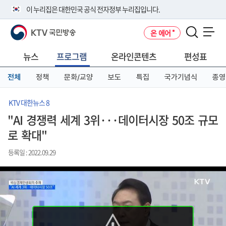
본
메
전
이 누리집은 대한민국 공식 전자정부 누리집입니다.
문
뉴
체
바
바
메
KTV 국민방송
온 에어
로
로
뉴
공식 누리집 주소 확인하기
메뉴 열기
가
가
바
go.kr 주소를 사용하는 누리집은 대한민국 정부기관이 관리하는 누리집입
기
기
로
뉴스
프로그램
온라인콘텐츠
편성표
니다.
가
이밖에 or.kr 또는 .kr등 다른 도메인 주소를 사용하고 있다면 아래 URL에
기
전체
정책
문화/교양
보도
특집
국가기념식
종영
서 도메인 주소를 확인해 보세요
운영중인 공식 누리집보기
KTV 대한뉴스 8
"AI 경쟁력 세계 3위···데이터시장 50조 규모
로 확대"
등록일 : 2022.09.29