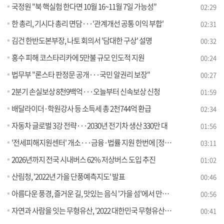
국정원 "북 핵실험 한다면 10월 16~11월 7일 가능성"
02:29
한 총리, 기시다 총리 면담···'관계개선 공통 이익 부합'
02:31
김건 한반도본부장, 나토 회의서 '담대한 구상' 설명
00:32
홍수 피해 코스타리카에 5만불 규모 인도적 지원
00:24
법무부 "론스타 판정문 공개···국민 알권리 보장"
00:27
2분기 손실보상 8천9백억···오늘부터 신속보상 신청
01:59
배달라이더·학원강사 등 소득세 총 2천744억 환급
02:34
자동차 글로벌 3강 전략···2030년 전기차 생산 330만 대
01:56
'전세피해지원센터' 개소···금융·법률 지원 한번에 [정책현장+]
03:11
2026년까지 전국 시내버스 62% 저상버스 도입 추진
01:02
산림청, '2022년 가을 단풍예측지도' 발표
00:46
아름다운 풍경, 즐거운 길, 맛있는 음식 '가을 섬'에서 만나요
00:56
자연과 사람을 잇는 무형유산, '2022 대한민국 무형유산대전' 개최
00:41