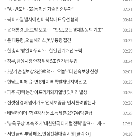
"AI·반도체·6G 등 혁신 기술 집중투자"
02:21
북 미사일 발사에 한미 북핵대표 유선 협의
00:44
윤 대통령, 北 도발 보고···"안보, 모든 경제활동의 기초"
00:31
윤 대통령, 오늘 해리스 美부통령 접견
00:32
한 총리 '방일 마무리'···한일 관계개선 노력
02:29
정부, 금융시장 안정 위해 5조원 긴급 투입
00:34
2분기 손실보상 8천9백억···오늘부터 신속보상 신청
02:01
힌남노 피해 읍·면 6개 지역 특별재난지역 선포
00:35
파주·평택 농장 아프리카돼지열병 잇따라 발생
00:26
전셋집 경매 넘어가도 '전세보증금' 먼저 돌려받는다
02:28
배달라이더·학원강사 등 소득세 총 2천744억 환급
02:35
'뉴욕 구상' 후속 조치 '대한민국 디지털 전략' 발표···세계 3위 인공지능 국가 만든다
17:51
서민 금리 부담 해소, 안심전환대출 시행 [클릭K+]
04:16