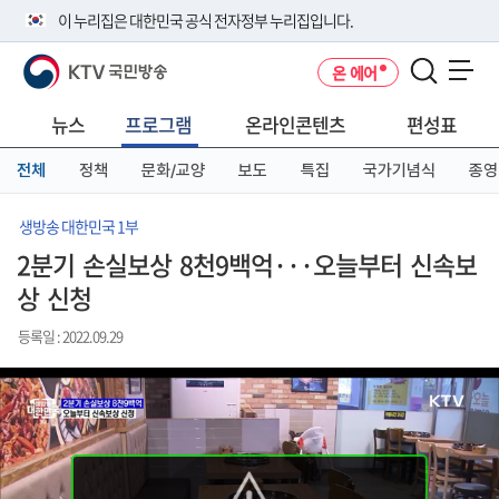
본
메
전
이 누리집은 대한민국 공식 전자정부 누리집입니다.
문
뉴
체
바
바
메
KTV 국민방송
온 에어
로
로
뉴
공식 누리집 주소 확인하기
메뉴 열기
가
가
바
go.kr 주소를 사용하는 누리집은 대한민국 정부기관이 관리하는 누리집입
기
기
로
뉴스
프로그램
온라인콘텐츠
편성표
니다.
가
이밖에 or.kr 또는 .kr등 다른 도메인 주소를 사용하고 있다면 아래 URL에
기
전체
정책
문화/교양
보도
특집
국가기념식
종영
서 도메인 주소를 확인해 보세요
운영중인 공식 누리집보기
생방송 대한민국 1부
2분기 손실보상 8천9백억···오늘부터 신속보
상 신청
등록일 : 2022.09.29